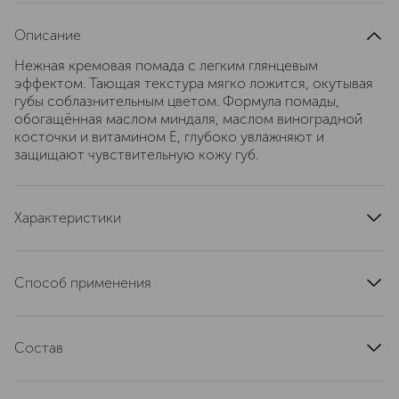
Описание
Нежная кремовая помада с легким глянцевым
эффектом. Тающая текстура мягко ложится, окутывая
губы соблазнительным цветом. Формула помады,
обогащённая маслом миндаля, маслом виноградной
косточки и витамином Е, глубоко увлажняют и
защищают чувствительную кожу губ.
Характеристики
тип кожи
для всех типов
область применения
губы
Способ применения
эффект
питание, увлажнение
Перед нанесением рекомендуется увлажнить губы
артикул
7023802
бальзамом или использовать скраб для удаления
Состав
ороговевших клеток. Аккуратно нанесите помаду по
контуру губ с помощью аппликатора или кисточки, при
Paraffinum liquidum, Pentaerythrityl Tetraisostearate, Cera
необходимости используйте карандаш для губ для
Microcrystallina, Octyldodecanol, Paraffin, Isononyl