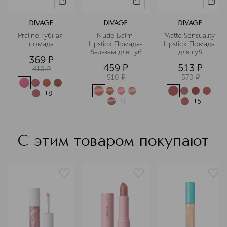
DIVAGE
DIVAGE
DIVAGE
Praline Губная 
Nude Balm 
Matte Sensuality 
помада
Lipstick Помада-
Lipstick Помада 
бальзам для губ
для губ
369
¤
459
¤
513
¤
410
¤
510
¤
570
¤
+
8
+
1
+
5
С этим товаром покупают