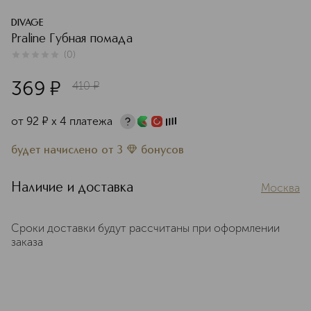
DIVAGE
Praline Губная помада
(
0
)
0
из
5
0
369
¤
410
¤
от
92
¤
х 4 платежа
будет начислено
от
3
бонусов
Наличие и доставка
Москва
Сроки доставки будут рассчитаны при оформлении
заказа