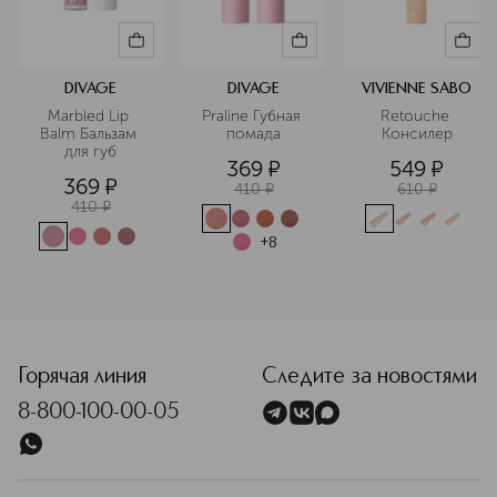
DIVAGE
DIVAGE
VIVIENNE SABO
Marbled Lip 
Praline Губная 
Retouche 
Balm Бальзам 
помада
Консилер
для губ
369
¤
549
¤
369
¤
410
¤
610
¤
410
¤
+
8
<p class="MsoNormal"><span style="font-size: 12.0pt; line
Горячая линия
Следите за новостями
8-800-100-00-05