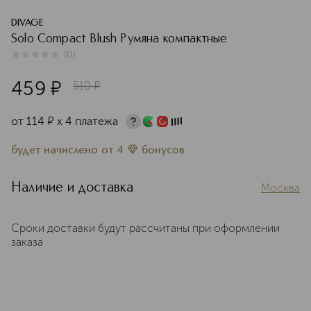
DIVAGE
Solo Compact Blush Румяна компактные
(
0
)
0
из
5
0
459
¤
510
¤
от
114
¤
х 4 платежа
будет начислено
от
4
бонусов
Наличие и доставка
Москва
Сроки доставки будут рассчитаны при оформлении
заказа