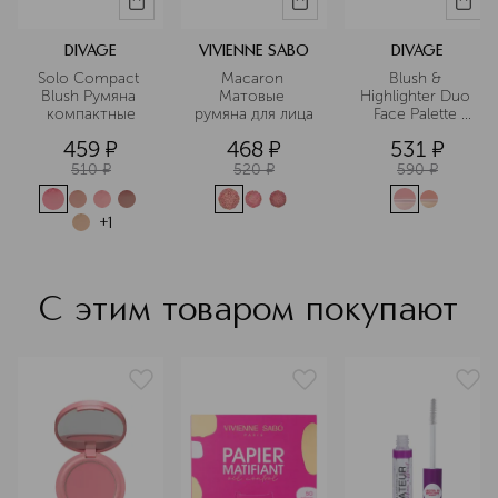
DIVAGE
VIVIENNE SABO
DIVAGE
Solo Compact 
Macaron 
Blush & 
Blush Румяна 
Матовые 
Highlighter Duo 
компактные
румяна для лица
Face Palette 
Палетка для 
459
¤
468
¤
531
¤
лица
510
¤
520
¤
590
¤
+
1
С этим товаром покупают