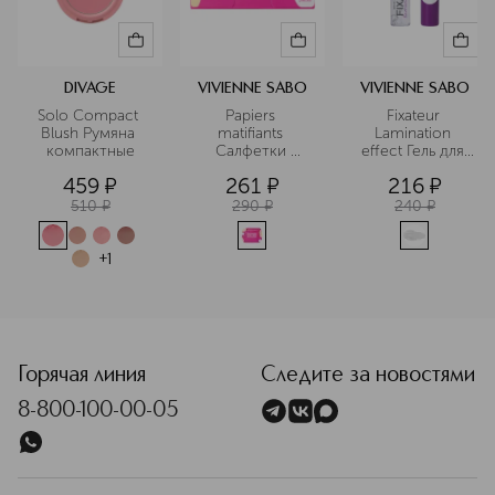
DIVAGE
VIVIENNE SABO
VIVIENNE SABO
Solo Compact 
Papiers 
Fixateur 
Blush Румяна 
matifiants 
Lamination 
компактные
Салфетки 
effect Гель для 
матирующие
бровей с 
459
¤
261
¤
216
¤
эффектом 
ламинирования
510
¤
290
¤
240
¤
+
1
<p class="MsoNormal"><span style="font-size: 12.0pt; line
Горячая линия
Следите за новостями
8-800-100-00-05