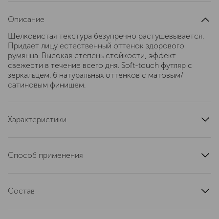
Описание
Шелковистая текстура безупречно растушевывается.
Придает лицу естественный оттенок здорового
румянца. Высокая степень стойкости, эффект
свежести в течение всего дня. Soft-touch футляр с
зеркальцем. 6 натуральных оттенков с матовым/
сатиновым финишем.
Характеристики
область применения
лицо
тип кожи
для всех типов
Способ применения
текстура
компактная
Нанесите румяна на чистую и увлажненную кожу лица
артикул
7025424
после нанесения тонального крема.
Состав
Состав: Talc, Mica, Dimethicone, Magnesium Stearate,
Silica, Phenoxyethanol, Caprylyl Glycol, [+/-CI 77891, CI