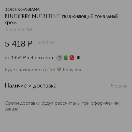
DOLCE&GABBANA
BLUEBERRY NUTRI TINT Увлажняющий тональный
крем
(
0
)
0
из
5
0
5 418
¤
6 020
¤
от
1354
¤
х 4 платежа
будет начислено
от
54
бонусов
Наличие и доставка
Москва
Сроки доставки будут рассчитаны при оформлении
заказа