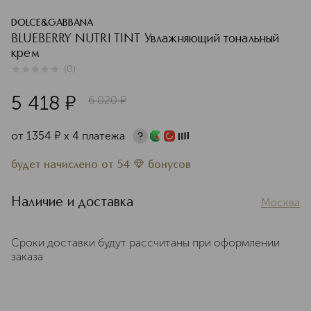
DOLCE&GABBANA
BLUEBERRY NUTRI TINT Увлажняющий тональный
крем
(
0
)
0
из
5
0
5 418
¤
6 020
¤
от
1354
¤
х 4 платежа
будет начислено
от
54
бонусов
Наличие и доставка
Москва
Сроки доставки будут рассчитаны при оформлении
заказа