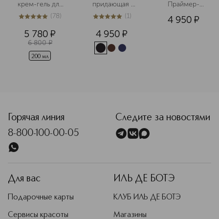
 крем-гель для 
придающая 
Праймер-
тела с 
объем
сыворотка для 
(
78
)
(
1
)
4 950
¤
эффектом 
ресниц
5
из
5
78
5
из
5
1
лифтинга 
5 780
¤
4 950
¤
6 800
¤
200 мл
<p class="MsoNormal"><span style="font-size: 12.0pt; lin
Горячая линия
Следите за новостями
8-800-100-00-05
Для вас
ИЛЬ ДЕ БОТЭ
Подарочные карты
КЛУБ ИЛЬ ДЕ БОТЭ
Сервисы красоты
Магазины