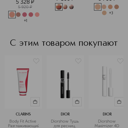
5 328
¤
5 920
¤
+
3
+
1
С этим товаром покупают
CLARINS
DIOR
DIOR
Body Fit Active 
Diorshow Тушь 
Diorshow 
Разглаживающий
для ресниц, 
Maximizer 4D 