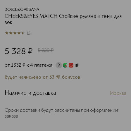
DOLCE&GABBANA
CHEEKS&EYES MATCH Стойкие румяна и тени для
век
(
2
)
4.5
из
5
2
5 328
¤
5 920
¤
от
1332
¤
х 4 платежа
будет начислено
от
53
бонусов
Наличие и доставка
Москва
Сроки доставки будут рассчитаны при оформлении
заказа