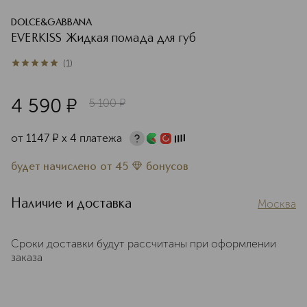
DOLCE&GABBANA
EVERKISS Жидкая помада для губ
(
1
)
5
из
5
1
4 590
¤
5 100
¤
от
1147
¤
х 4 платежа
будет начислено
от
45
бонусов
Наличие и доставка
Москва
Сроки доставки будут рассчитаны при оформлении
заказа