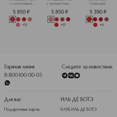
с сатиновым 
с вельветовым 
Сияющая 
финишем
финишем
помада для губ
5 850
¤
5 850
¤
5 390
¤
+
13
+
17
+
4
<p class="MsoNormal"><span style="font-size: 12.0pt; line
Горячая линия
Следите за новостями
8-800-100-00-05
Для вас
ИЛЬ ДЕ БОТЭ
Подарочные карты
КЛУБ ИЛЬ ДЕ БОТЭ