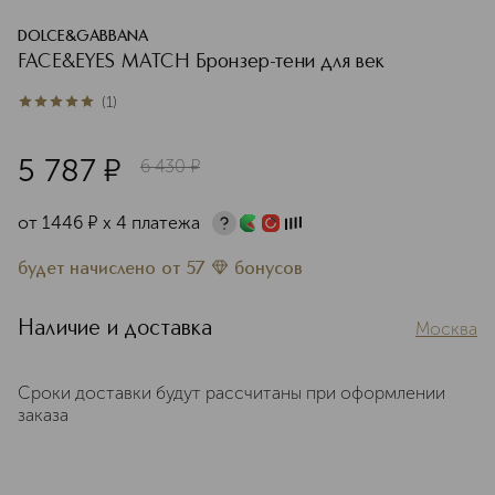
DOLCE&GABBANA
FACE&EYES MATCH Бронзер-тени для век
(
1
)
5
из
5
1
5 787
¤
6 430
¤
от
1446
¤
х 4 платежа
будет начислено
от
57
бонусов
Наличие и доставка
Москва
Сроки доставки будут рассчитаны при оформлении
заказа