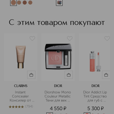
С этим товаром покупают
CLARINS
DIOR
DIOR
Instant 
Diorshow Mono 
Dior Addict Lip 
Concealer 
Couleur Metallic 
Tint Средство 
Консилер от 
Тени для век с 
для губ с 
темных кругов 
металлическим 
оттеночным 
(
794
)
4 550
¤
5 300
¤
моментального 
финишем
пигментом
5
из
5
794
действия SPF15