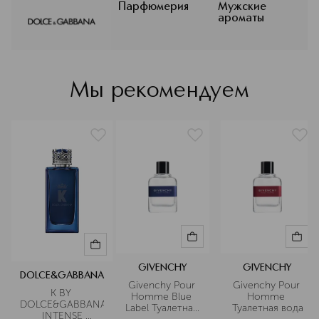
индивидуальности бренда в
Парфюмерия
Мужские
ароматы
уникальных композициях ароматов и
формулах макияжа, которые
приглашают вас в роскошное
путешествие к познанию новых
граней красоты.
Мы рекомендуем
Подробнее
GIVENCHY
GIVENCHY
DOLCE&GABBANA
Givenchy Pour 
Givenchy Pour 
K BY 
Homme Blue 
Homme 
DOLCE&GABBANA
Label Туалетная 
Туалетная вода
 INTENSE 