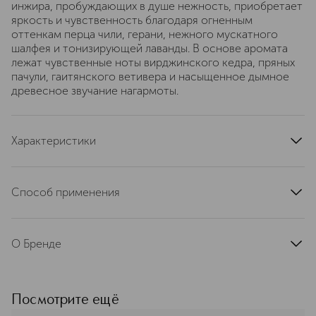
инжира, пробуждающих в душе нежность, приобретает
яркость и чувственность благодаря огненным
оттенкам перца чили, герани, нежного мускатного
шалфея и тонизирующей лаванды. В основе аромата
лежат чувственные ноты вирджинского кедра, пряных
пачули, гаитянского ветивера и насыщенное дымное
древесное звучание нагармоты.
Характеристики
состав набора
• Парфюмерная вода K by DOLCE&GABBANA, 50 мл •
Способ применения
Миниатюра парфюмерной воды K by
DOLCE&GABBANA, 5 мл
Только для наружного применения.
страна производства
Италия
О Бренде
артикул
P1KQ2L00
Dolce&Gabbana BEAUTY – это
почитание наследия и культурных
традиций Италии, воплощение
Посмотрите ещё
культовой эстетики и