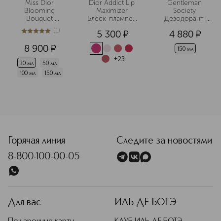
Miss Dior 
Dior Addict Lip 
Gentleman 
Blooming 
Maximizer 
Society 
Bouquet 
Блеск-плампер 
Дезодорант-
Туалетная вода
для губ
спрей
(
1
)
5 300
¤
4 880
¤
5
из
5
1
8 900
¤
150 мл
+
23
30 мл
50 мл
100 мл
150 мл
<p class="MsoNormal"><span style="font-size: 12.0pt; lin
Горячая линия
Следите за новостями
8-800-100-00-05
Для вас
ИЛЬ ДЕ БОТЭ