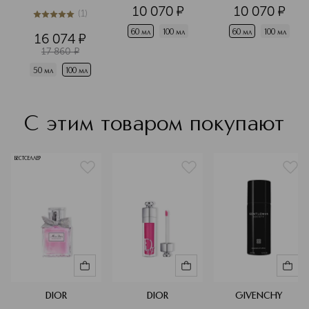
вода
Парфюмерная 
10 070
¤
10 070
¤
(
1
)
вода
5
из
5
1
60 мл
100 мл
60 мл
100 мл
16 074
¤
17 860
¤
50 мл
100 мл
С этим товаром покупают
БЕСТСЕЛЛЕР
DIOR
DIOR
GIVENCHY