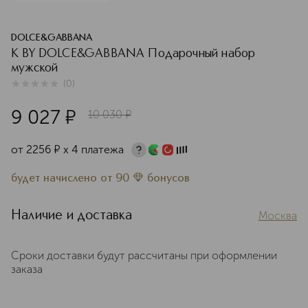
DOLCE&GABBANA
K BY DOLCE&GABBANA Подарочный набор
мужской
(
0
)
0
из
5
0
9 027
¤
10 030
¤
от
2256
¤
х 4 платежа
будет начислено
от
90
бонусов
Наличие и доставка
Москва
Сроки доставки будут рассчитаны при оформлении
заказа