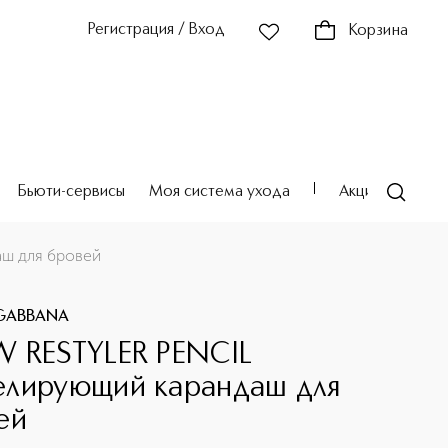
Регистрация / Вход
Корзина
Бьюти-сервисы
Моя система ухода
Акции
Театр
ш для бровей
GABBANA
 RESTYLER PENCIL
лирующий карандаш для
ей