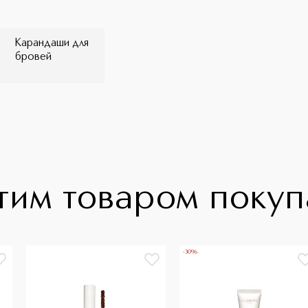
Карандаши для
бровей
тим товаром поку
-30%