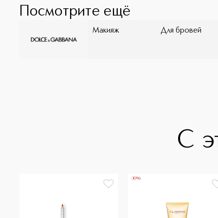
Посмотрите ещё
Макияж
Для бровей
С э
-30%