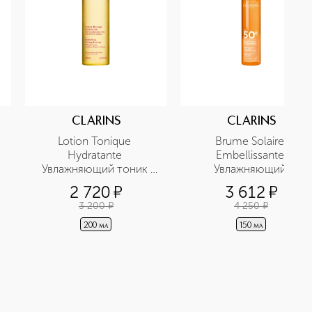
CLARINS
CLARINS
Lotion Tonique 
Brume Solaire 
Hydratante 
Embellissante 
Увлажняющий тоник 
Увлажняющий 
для нормальной и сухой 
солнцезащитный спрей 
2 720
¤
3 612
¤
кожи 
для тела SPF 50+
3 200
¤
4 250
¤
200 мл
150 мл