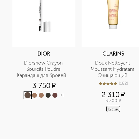
DIOR
CLARINS
Diorshow Crayon 
Doux Nettoyant 
Sourcils Poudre 
Moussant Hydratant 
Карандаш для бровей с 
Очищающий 
точилкой
пенящийся крем для 
(
182
)
3 750
¤
5
из
5
182
нормальной и сухой 
2 310
¤
кожи
+
1
3 300
¤
125 мл