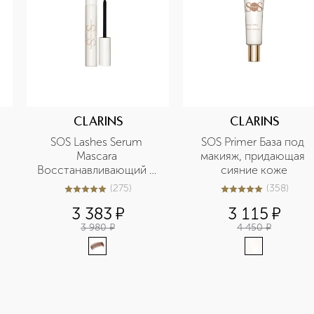
CLARINS
CLARINS
SOS Lashes Serum 
SOS Primer База под 
Mascara 
макияж, придающая 
Восстанавливающий и 
сияние коже
укрепляющий праймер 
(
275
)
(
358
)
4.9
из
5
275
5
из
5
358
для ресниц
3 383
¤
3 115
¤
3 980
¤
4 450
¤