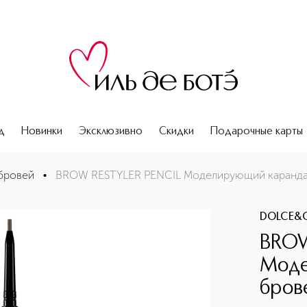
д
Новинки
Эксклюзивно
Скидки
Подарочные карты
 бровей
бровей
•
BROW RESTYLER PENCIL Моделирующий каранда
DOLCE&
BROW
Моде
бров