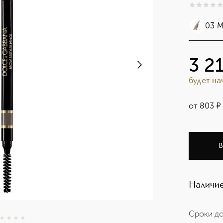
0
из
5
0
03 
3 2
будет н
от
803
¤
В
Наличие
Сроки до