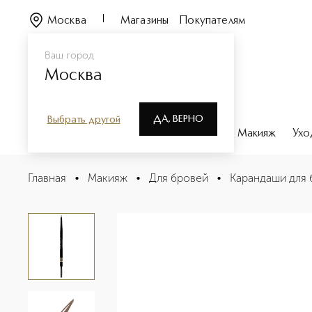
Москва
Магазины
Покупателям
Ваш город
Москва
ДА, ВЕРНО
Выбрать другой
Каталог
Бренды
Парфюмерия
Макияж
Ухо
BROW RESTYLER PENCIL Моделирующий карандаш для
Главная
•
Макияж
•
Для бровей
•
Карандаши для 
Описание
Характеристики