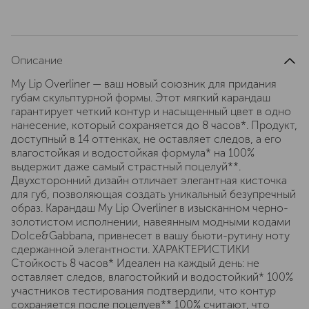
Описание
My Lip Overliner — ваш новый союзник для придания
губам скульптурной формы. Этот мягкий карандаш
гарантирует четкий контур и насыщенный цвет в одно
нанесение, который сохраняется до 8 часов*. Продукт,
доступный в 14 оттенках, не оставляет следов, а его
влагостойкая и водостойкая формула* на 100%
выдержит даже самый страстный поцелуй**.
Двухсторонний дизайн отличает элегантная кисточка
для губ, позволяющая создать уникальный безупречный
образ. Карандаш My Lip Overliner в изысканном черно-
золотистом исполнении, навеянным модными кодами
Dolce&Gabbana, привнесет в вашу бьюти-рутину ноту
сдержанной элегантности. ХАРАКТЕРИСТИКИ
Стойкость 8 часов* Идеален на каждый день: не
оставляет следов, влагостойкий и водостойкий* 100%
участников тестирования подтвердили, что контур
сохраняется после поцелуев** 100% считают, что