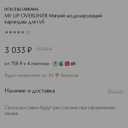
DOLCE&GABBANA
MY LIP OVERLINER Мягкий моделирующий
карандаш для губ
(
1
)
5
из
5
1
3 033
¤
3 370
¤
от
758
¤
х 4 платежа
будет начислено
от
30
бонусов
Наличие и доставка
Москва
Сроки доставки будут рассчитаны при оформлении
заказа