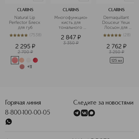
CLARINS
CLARINS
CLARINS
Natural Lip 
Многофункциональная
Demaquillant 
Perfector Блеск 
 кисть для 
Douceur Yeux 
для губ
тонального 
Лосьон для 
крема
снятия макияжа 
(
7538
)
(
28
)
2 847
¤
с 
5
из
5
7538
5
из
5
28
чувствительных 
3 350
¤
2 295
¤
2 762
¤
глаз
2 700
¤
3 250
¤
125 мл
+
11
<p class="MsoNormal"><span style="font-size: 12.0pt; lin
Горячая линия
Следите за новостями
8-800-100-00-05