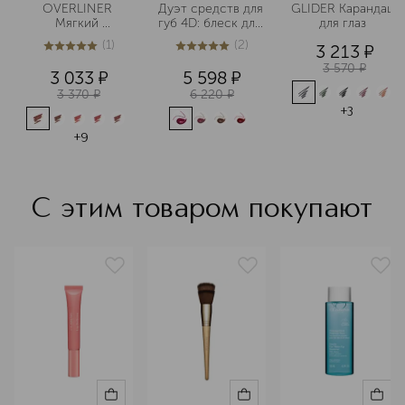
OVERLINER 
Дуэт средств для 
GLIDER Карандаш 
Мягкий 
губ 4D: блеск для 
для глаз 
моделирующий 
губ в стике и 
(
1
)
(
2
)
3 213
¤
карандаш для губ 
карандаш для губ 
5
из
5
1
5
из
5
2
3 570
¤
3 033
¤
5 598
¤
3 370
¤
6 220
¤
+
3
+
9
С этим товаром покупают