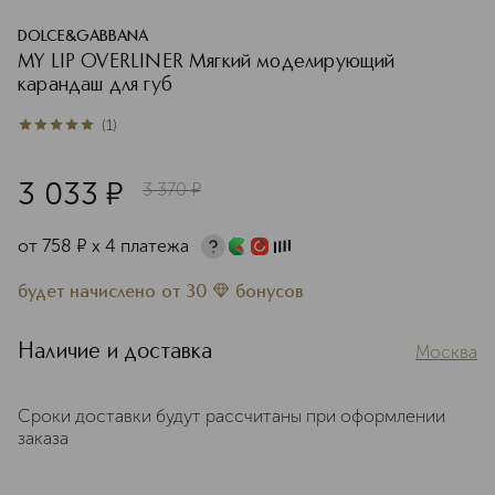
DOLCE&GABBANA
MY LIP OVERLINER Мягкий моделирующий
карандаш для губ
(
1
)
5
из
5
1
3 033
¤
3 370
¤
от
758
¤
х 4 платежа
будет начислено
от
30
бонусов
Наличие и доставка
Москва
Сроки доставки будут рассчитаны при оформлении
заказа