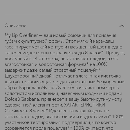
Описание
My Lip Overliner — ваш новый союзник для придания
губам скульптурной формы. Этот мягкий карандаш
гарантирует четкий контур и насыщенный цвет в одно
нанесение, который сохраняется до 8 часов*. Продукт,
доступный в 14 оттенках, не оставляет следов, а его
влагостойкая и водостойкая формула* на 100%
выдержит даже самый страстный поцелуй**.
Двухсторонний дизайн отличает элегантная кисточка
для губ, позволяющая создать уникальный безупречный
образ. Карандаш My Lip Overliner в изысканном черно-
золотистом исполнении, навеянным модными кодами
Dolce&Gabbana, привнесет в вашу бьюти-рутину ноту
сдержанной элегантности. ХАРАКТЕРИСТИКИ
Стойкость 8 часов* Идеален на каждый день: не
оставляет следов, влагостойкий и водостойкий* 100%
участников тестирования подтвердили, что контур
сохраняется после поцелуев** 100% считают, что