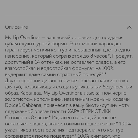
Описание
My Lip Overliner — ваш новый союзник для придания
губам скульптурной формы. Этот мягкий карандаш
гарантирует четкий контур и насыщенный цвет в одно
нанесение, который сохраняется до 8 часов*. Продукт,
доступный в 14 оттенках, не оставляет следов, а его
влагостойкая и водостойкая формула* на 100%
выдержит даже самый страстный поцелуй**.
Двухсторонний дизайн отличает элегантная кисточка
для губ, позволяющая создать уникальный безупречный
образ. Карандаш My Lip Overliner в изысканном черно-
золотистом исполнении, навеянным модными кодами
Dolce&Gabbana, привнесет в вашу бьюти-рутину ноту
сдержанной элегантности. ХАРАКТЕРИСТИКИ
Стойкость 8 часов* Идеален на каждый день: не
оставляет следов, влагостойкий и водостойкий* 100%
участников тестирования подтвердили, что контур
сохраняется после поцелуев** 100% считают, что