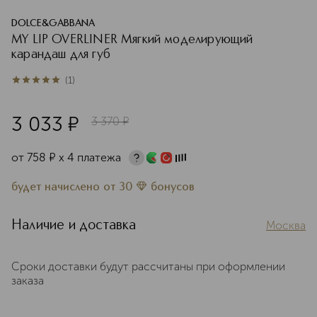
DOLCE&GABBANA
MY LIP OVERLINER Мягкий моделирующий
карандаш для губ
(
1
)
5
из
5
1
3 033
¤
3 370
¤
от
758
¤
х 4 платежа
будет начислено
от
30
бонусов
Наличие и доставка
Москва
Сроки доставки будут рассчитаны при оформлении
заказа