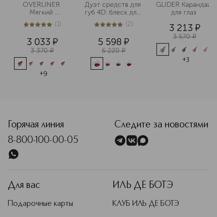
OVERLINER 
Дуэт средств для 
GLIDER Карандаш 
Мягкий 
губ 4D: блеск для 
для глаз 
моделирующий 
губ в стике и 
(
1
)
(
2
)
3 213
¤
карандаш для губ 
карандаш для губ 
5
из
5
1
5
из
5
2
3 570
¤
3 033
¤
5 598
¤
3 370
¤
6 220
¤
+
3
+
9
<p class="MsoNormal"><span style="font-size: 12.0pt; lin
Горячая линия
Следите за новостями
8-800-100-00-05
Для вас
ИЛЬ ДЕ БОТЭ
Подарочные карты
КЛУБ ИЛЬ ДЕ БОТЭ