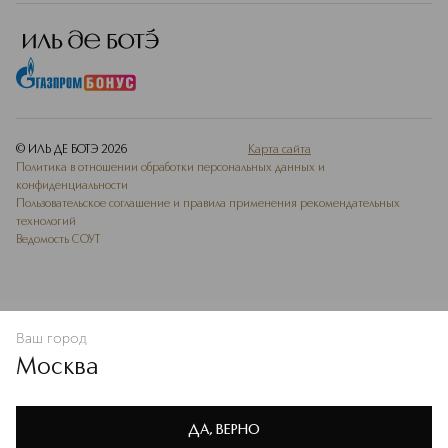
© ИЛЬ ДЕ БОТЭ
2026
Карта сайта
Политика в отношении обработки персональных данных и
конфиденциальности
Пользовательское соглашение и правила применения рекомендательных
технологий
Ведомость СОУТ
Ваш город
В КОРЗИНУ
КУПИТЬ СЕЙЧАС
Москва
Мы используем cookie-файлы и сервисы веб-аналитики. Они
необходимы для улучшения работы сайта. Подробнее –
OK
в
Политике конфиденциальности
ДА, ВЕРНО