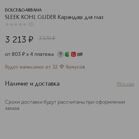
DOLCE&GABBANA
SLEEK KOHL GLIDER Карандаш для глаз
(
0
)
0
из
5
0
3 213
¤
3 570
¤
от
803
¤
х 4 платежа
будет начислено
от
32
бонусов
Наличие и доставка
Москва
Сроки доставки будут рассчитаны при оформлении
заказа