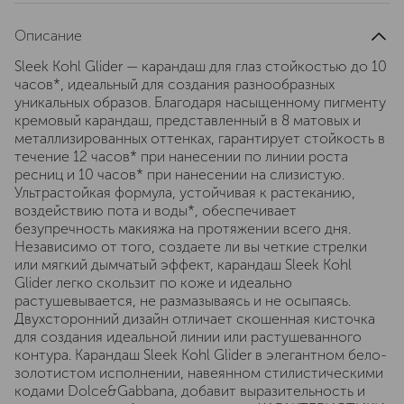
Описание
Sleek Kohl Glider — карандаш для глаз стойкостью до 10
часов*, идеальный для создания разнообразных
уникальных образов. Благодаря насыщенному пигменту
кремовый карандаш, представленный в 8 матовых и
металлизированных оттенках, гарантирует стойкость в
течение 12 часов* при нанесении по линии роста
ресниц и 10 часов* при нанесении на слизистую.
Ультрастойкая формула, устойчивая к растеканию,
воздействию пота и воды*, обеспечивает
безупречность макияжа на протяжении всего дня.
Независимо от того, создаете ли вы четкие стрелки
или мягкий дымчатый эффект, карандаш Sleek Kohl
Glider легко скользит по коже и идеально
растушевывается, не размазываясь и не осыпаясь.
Двухсторонний дизайн отличает скошенная кисточка
для создания идеальной линии или растушеванного
контура. Карандаш Sleek Kohl Glider в элегантном бело-
золотистом исполнении, навеянном стилистическими
кодами Dolce&Gabbana, добавит выразительность и