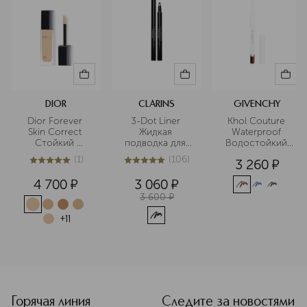
DIOR
CLARINS
GIVENCHY
Dior Forever 
3-Dot Liner 
Khol Couture 
Skin Correct 
Жидкая 
Waterproof 
Стойкий 
подводка для 
Водостойкий 
корректор для 
глаз
карандаш для 
(
1
)
(
106
)
3 260
¤
лица
глаз
5
из
5
1
4.9
из
5
106
4 700
¤
3 060
¤
3 600
¤
+
11
<p class="MsoNormal"><span style="font-size: 12.0pt; line
Горячая линия
Следите за новостями