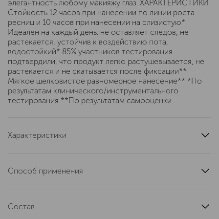
элегантность любому макияжу глаз. ХАРАКТЕРИСТИКИ
Стойкость 12 часов при нанесении по линии роста
ресниц и 10 часов при нанесении на слизистую*
Идеален на каждый день: не оставляет следов, не
растекается, устойчив к воздействию пота,
водостойкий* 85% участников тестирования
подтвердили, что продукт легко растушевывается, не
растекается и не скатывается после фиксации**
Мягкое шелковистое равномерное нанесение** *По
результатам клинического/инструментального
тестирования **По результатам самооценки
Характеристики
страна производства
Италия
артикул
P2DN1012
Способ применения
Нарисуйте стрелку по линии роста ресниц или со
стороны слизистой, начиная от внутреннего уголка
Состав
глаза. Используйте скошенную кисточку, чтобы
создать идеальную линию или растушеванный контур.