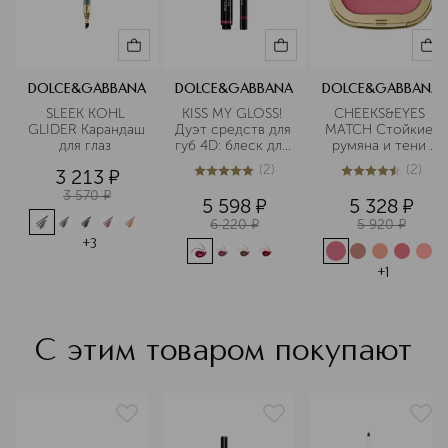
DOLCE&GABBANA
DOLCE&GABBANA
DOLCE&GABBANA
SLEEK KOHL 
KISS MY GLOSS! 
CHEEKS&EYES 
GLIDER Карандаш 
Дуэт средств для 
MATCH Стойкие 
для глаз 
губ 4D: блеск для 
румяна и тени 
губ в стике и 
для век
(
2
)
(
2
)
3 213
¤
карандаш для губ 
5
из
5
2
4.5
из
5
2
3 570
¤
5 598
¤
5 328
¤
6 220
¤
5 920
¤
+
3
+
1
С этим товаром покупают