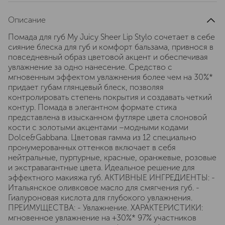
Описание
Помада для губ My Juicy Sheer Lip Stylo сочетает в себе
сияние блеска для губ и комфорт бальзама, привнося в
повседневный образ цветовой акцент и обеспечивая
увлажнение за одно нанесение. Средство с
мгновенным эффектом увлажнения более чем на 30%*
придает губам глянцевый блеск, позволяя
контролировать степень покрытия и создавать четкий
контур. Помада в элегантном формате стика
представлена в изысканном футляре цвета слоновой
кости с золотыми акцентами –модными кодами
Dolce&Gabbana. Цветовая гамма из 12 специально
пронумерованных оттенков включает в себя
нейтральные, пурпурные, красные, оранжевые, розовые
и экстравагантные цвета. Идеальное решение для
эффектного макияжа губ. АКТИВНЫЕ ИНГРЕДИЕНТЫ: -
Итальянское оливковое масло для смягчения губ. -
Гиалуроновая кислота для глубокого увлажнения.
ПРЕИМУЩЕСТВА: - Увлажнение. ХАРАКТЕРИСТИКИ:
мгновенное увлажнение на +30%* 97% участников