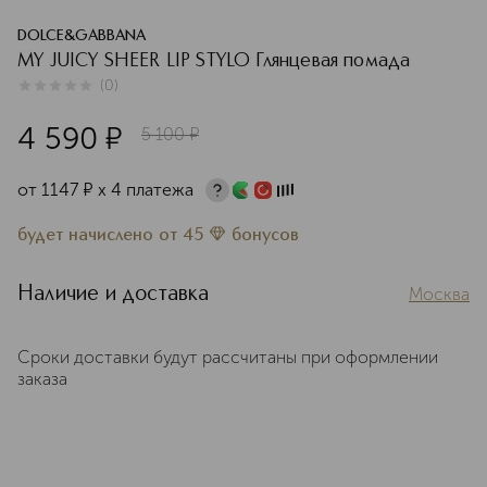
DOLCE&GABBANA
MY JUICY SHEER LIP STYLO Глянцевая помада
(
0
)
0
из
5
0
4 590
¤
5 100
¤
от
1147
¤
х 4 платежа
будет начислено
от
45
бонусов
Наличие и доставка
Москва
Сроки доставки будут рассчитаны при оформлении
заказа