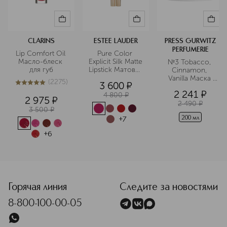
CLARINS
ESTEE LAUDER
PRESS GURWITZ
PERFUMERIE
Lip Comfort Oil 
Pure Color 
Масло-блеск 
Explicit Silk Matte 
№3 Tobacco, 
для губ
Lipstick Матовая 
Cinnamon, 
губная помада
Vanilla Маска 
(
2275
)
3 600
¤
для волос с 
5
из
5
2275
2 241
¤
кератином
4 800
¤
2 975
¤
2 490
¤
3 500
¤
200 мл
+
7
+
6
<p class="MsoNormal"><span style="font-size: 12.0pt; line
Горячая линия
Следите за новостями
8-800-100-00-05