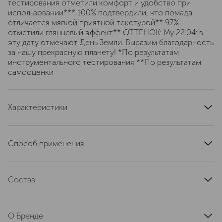
тестирования отметили комфорт и удобство при
использовании*** 100% подтвердили, что помада
отличается мягкой приятной текстурой** 97%
отметили глянцевый эффект** ОТТЕНОК: My 22.04: в
эту дату отмечают День Земли. Выразим благодарность
за нашу прекрасную планету! *По результатам
инструментального тестирования **По результатам
самооценки
Характеристики
артикул
P4DN1057
Способ применения
Нанесите на губы, начиная от центра и двигаясь к
уголкам рта.
Состав
DIISOSTEARYL MALATE, VP/HEXADECENE COPOLYMER,
POLYBUTENE, HYDROGENATED POLYISOBUTENE,
О Бренде
SYNTHETIC WAX, OZOKERITE, OCTYLDODECYL