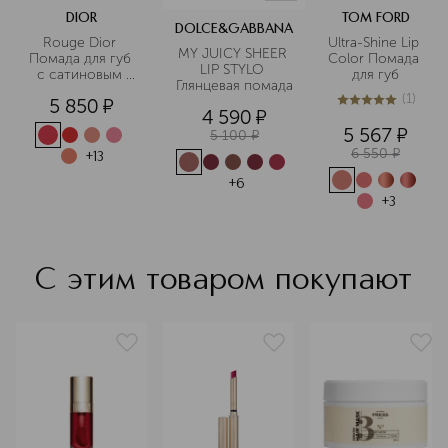
DIOR
TOM FORD
DOLCE&GABBANA
Rouge Dior 
Ultra-Shine Lip 
MY JUICY SHEER 
Помада для губ 
Color Помада 
LIP STYLO 
с сатиновым 
для губ
Глянцевая помада
финишем
(
1
)
5 850
¤
5
из
5
1
4 590
¤
5 567
¤
5 100
¤
6 550
¤
+
13
+
6
+
3
С этим товаром покупают