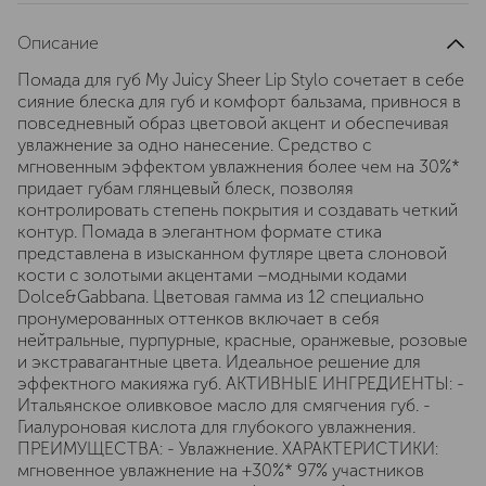
Описание
Помада для губ My Juicy Sheer Lip Stylo сочетает в себе
сияние блеска для губ и комфорт бальзама, привнося в
повседневный образ цветовой акцент и обеспечивая
увлажнение за одно нанесение. Средство с
мгновенным эффектом увлажнения более чем на 30%*
придает губам глянцевый блеск, позволяя
контролировать степень покрытия и создавать четкий
контур. Помада в элегантном формате стика
представлена в изысканном футляре цвета слоновой
кости с золотыми акцентами –модными кодами
Dolce&Gabbana. Цветовая гамма из 12 специально
пронумерованных оттенков включает в себя
нейтральные, пурпурные, красные, оранжевые, розовые
и экстравагантные цвета. Идеальное решение для
эффектного макияжа губ. АКТИВНЫЕ ИНГРЕДИЕНТЫ: -
Итальянское оливковое масло для смягчения губ. -
Гиалуроновая кислота для глубокого увлажнения.
ПРЕИМУЩЕСТВА: - Увлажнение. ХАРАКТЕРИСТИКИ:
мгновенное увлажнение на +30%* 97% участников