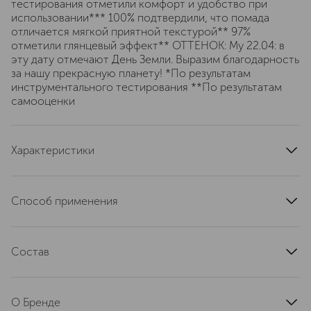
тестирования отметили комфорт и удобство при
использовании*** 100% подтвердили, что помада
отличается мягкой приятной текстурой** 97%
отметили глянцевый эффект** ОТТЕНОК: My 22.04: в
эту дату отмечают День Земли. Выразим благодарность
за нашу прекрасную планету! *По результатам
инструментального тестирования **По результатам
самооценки
Характеристики
артикул
P4DN1054
Способ применения
Нанесите на губы, начиная от центра и двигаясь к
уголкам рта.
Состав
DIISOSTEARYL MALATE, VP/HEXADECENE COPOLYMER,
POLYBUTENE, HYDROGENATED POLYISOBUTENE,
О Бренде
SYNTHETIC WAX, OZOKERITE, OCTYLDODECYL