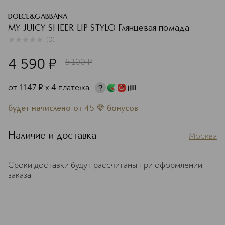
DOLCE&GABBANA
MY JUICY SHEER LIP STYLO Глянцевая помада
(
0
)
0
из
5
0
4 590
¤
5 100
¤
от
1147
¤
х 4 платежа
будет начислено
от
45
бонусов
Наличие и доставка
Москва
Сроки доставки будут рассчитаны при оформлении
заказа