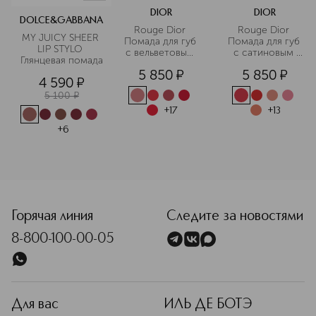
DIOR
DIOR
DOLCE&GABBANA
Rouge Dior 
Rouge Dior 
MY JUICY SHEER 
Помада для губ 
Помада для губ 
LIP STYLO 
с вельветовым 
с сатиновым 
Глянцевая помада
финишем
финишем
5 850
¤
5 850
¤
4 590
¤
5 100
¤
+
17
+
13
+
6
<p class="MsoNormal"><span style="font-size: 12.0pt; line
Горячая линия
Следите за новостями
8-800-100-00-05
Для вас
ИЛЬ ДЕ БОТЭ