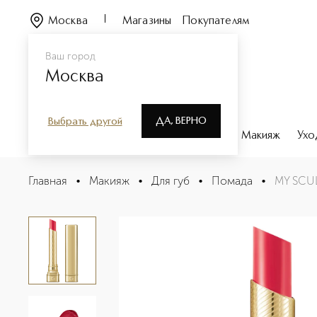
Москва
Магазины
Покупателям
Ваш город
Москва
ДА, ВЕРНО
Выбрать другой
Каталог
Бренды
Парфюмерия
Макияж
Ухо
MY SCULPT SATIN LIP STYLO Сатиновая помада
Главная
•
Макияж
•
Для губ
•
Помада
•
MY SCUL
Описание
Характеристики