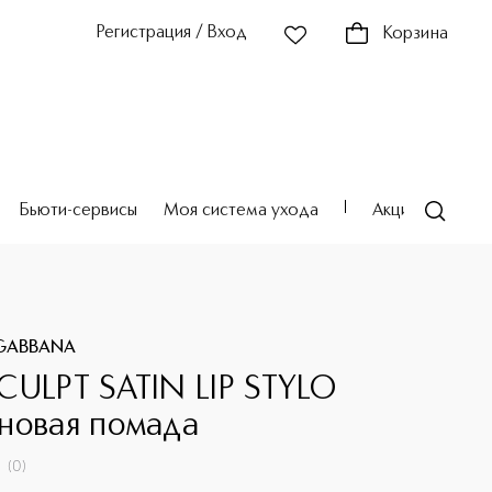
Регистрация / Вход
Корзина
Бьюти-сервисы
Моя система ухода
Акции
Театр
GABBANA
CULPT SATIN LIP STYLO
новая помада
(
0
)