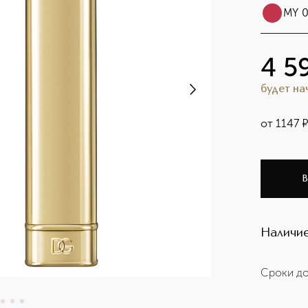
MY 0
4 5
будет н
от
1147
В
Наличие
Сроки до