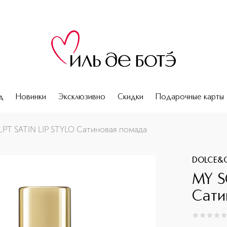
д
Новинки
Эксклюзивно
Скидки
Подарочные карты
PT SATIN LIP STYLO Сатиновая помада
DOLCE&
MY S
Сати
0
из
5
0