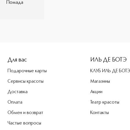
Помада
татам инструментального тестирования
e-height: 107%; color: #00b0f0;">MY SCULPT SATIN LIP STYL
Для вас
ИЛЬ ДЕ БОТЭ
Подарочные карты
КЛУБ ИЛЬ ДЕ БОТ
Сервисы красоты
Магазины
Доставка
Акции
Оплата
Театр красоты
Обмен и возврат
Контакты
Частые вопросы