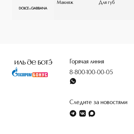
Макияж
Для губ
празднуйте с самыми близкими друзьями! *По резуль
**По результатам самооценки
<p class="MsoNormal"><span style="font-size: 12.0pt; lin
Горячая линия
8-800-100-00-05
Следите за новостями