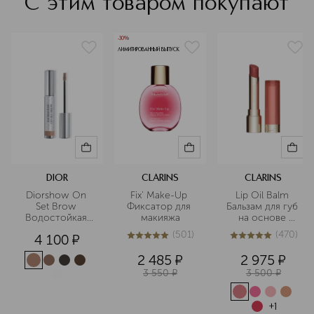
С этим товаром покупают
-30%
ЛИМИТИРОВАННЫЙ ВЫПУСК
DIOR
CLARINS
CLARINS
Diorshow On 
Fix' Make-Up 
Lip Oil Balm 
Set Brow 
Фиксатор для 
Бальзам для губ 
Водостойкая 
макияжа
на основе 
тушь для 
масел
(
501
)
(
470
)
4 100
¤
бровей, 
5
из
5
501
4.9
из
5
470
придающая 
2 485
¤
2 975
¤
объем
3 550
¤
3 500
¤
+
1