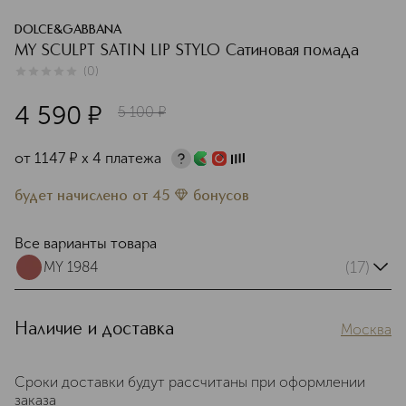
DOLCE&GABBANA
MY SCULPT SATIN LIP STYLO Сатиновая помада
(
0
)
0
из
5
0
4 590
¤
5 100
¤
от
1147
¤
х 4 платежа
будет начислено
от
45
бонусов
Все варианты товара
(17)
MY 1984
Наличие и доставка
Москва
Сроки доставки будут рассчитаны при оформлении
заказа