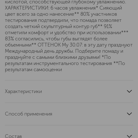
кислотой, способствующей глубокому увлажнению.
ХАРАКТЕРИСТИКИ: 6 часов увлажнения* Сияющий
цвет всего за одно нанесение** 80% участников
тестирования подтвердили, что помада позволяет
создать четкий скульптурный контур губ** 91%
отметили комфорт и удобство при использовании***
83% согласились, чтобы губы выглядят более
объемными** ОТТЕНОК My 30.07: в эту дату празднуют
Международный день дружбы. Подберите помаду и
празднуйте с самыми близкими друзьями! *По
результатам инструментального тестирования **По
результатам самооценки
Характеристики
артикул
P4DN1043
Способ применения
Нанесите на губы, начиная от центра и двигаясь к
уголкам рта.
Состав