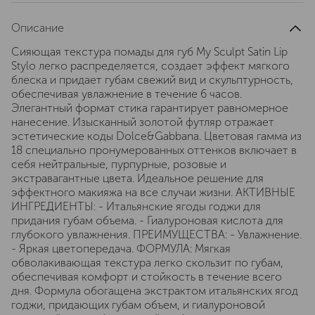
Описание
Сияющая текстура помады для губ My Sculpt Satin Lip
Stylo легко распределяется, создает эффект мягкого
блеска и придает губам свежий вид и скульптурность,
обеспечивая увлажнение в течение 6 часов.
Элегантный формат стика гарантирует равномерное
нанесение. Изысканный золотой футляр отражает
эстетические коды Dolce&Gabbana. Цветовая гамма из
18 специально пронумерованных оттенков включает в
себя нейтральные, пурпурные, розовые и
экстравагантные цвета. Идеальное решение для
эффектного макияжа на все случаи жизни. АКТИВНЫЕ
ИНГРЕДИЕНТЫ: - Итальянские ягоды годжи для
придания губам объема. - Гиалуроновая кислота для
глубокого увлажнения. ПРЕИМУЩЕСТВА: - Увлажнение.
- Яркая цветопередача. ФОРМУЛА: Мягкая
обволакивающая текстура легко скользит по губам,
обеспечивая комфорт и стойкость в течение всего
дня. Формула обогащена экстрактом итальянских ягод
годжи, придающих губам объем, и гиалуроновой