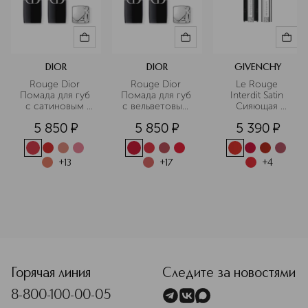
LAKE), CI 19140 (YELLOW 5 LAKE), CI 15850 (RED 6), CI
15985 (YELLOW 6 LAKE), CI 77499 (IRON OXIDES), CI
45410 (RED 28 LAKE) Список ингредиентов регулярно
обновляется. Просим Вас всегда читать список
ингредиентов на упаковке, чтобы убедиться, что они
подходят для Вашего персонального пользования.
DIOR
DIOR
GIVENCHY
Rouge Dior 
Rouge Dior 
Le Rouge 
Помада для губ 
Помада для губ 
Interdit Satin 
с сатиновым 
с вельветовым 
Сияющая 
финишем
финишем
помада для губ
5 850
¤
5 850
¤
5 390
¤
+
13
+
17
+
4
<p class="MsoNormal"><span style="font-size: 12.0pt; lin
Горячая линия
Следите за новостями
8-800-100-00-05