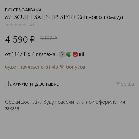
DOLCE&GABBANA
MY SCULPT SATIN LIP STYLO Сатиновая помада
(
0
)
0
из
5
0
4 590
¤
5 100
¤
от
1147
¤
х 4 платежа
будет начислено
от
45
бонусов
Наличие и доставка
Москва
Сроки доставки будут рассчитаны при оформлении
заказа