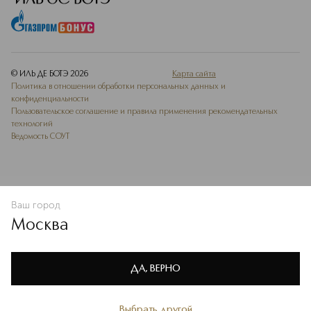
© ИЛЬ ДЕ БОТЭ
2026
Карта сайта
Политика в отношении обработки персональных данных и
конфиденциальности
Пользовательское соглашение и правила применения рекомендательных
технологий
Ведомость СОУТ
Ваш город
В КОРЗИНУ
КУПИТЬ СЕЙЧАС
Москва
Мы используем cookie-файлы и сервисы веб-аналитики. Они
необходимы для улучшения работы сайта. Подробнее –
OK
в
Политике конфиденциальности
ДА, ВЕРНО
Выбрать другой