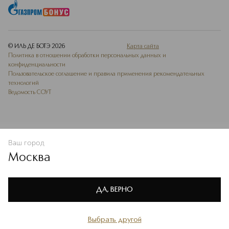
© ИЛЬ ДЕ БОТЭ
2026
Карта сайта
Политика в отношении обработки персональных данных и
конфиденциальности
Пользовательское соглашение и правила применения рекомендательных
технологий
Ведомость СОУТ
Ваш город
В КОРЗИНУ
КУПИТЬ СЕЙЧАС
Москва
Мы используем cookie-файлы и сервисы веб-аналитики. Они
необходимы для улучшения работы сайта. Подробнее –
OK
в
Политике конфиденциальности
ДА, ВЕРНО
Выбрать другой
Главная
Каталог
Избранное
Профиль
Корзина