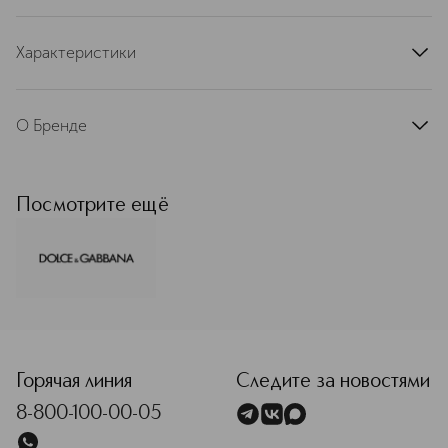
Характеристики
артикул
ESH818455ALK
О Бренде
Dolce&Gabbana BEAUTY – это
почитание наследия и культурных
традиций Италии, воплощение
Посмотрите ещё
культовой эстетики и
индивидуальности бренда в
уникальных композициях ароматов и
формулах макияжа, которые
приглашают вас в роскошное
путешествие к познанию новых
<p class="MsoNormal"><span style="font-size: 12.0pt; lin
граней красоты.
Подробнее
Горячая линия
Следите за новостями
8-800-100-00-05