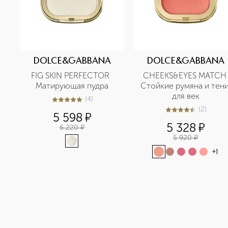
DOLCE&GABBANA
DOLCE&GABBANA
FIG SKIN PERFECTOR  
CHEEKS&EYES MATCH 
Матирующая пудра
Стойкие румяна и тени
для век
(
4
)
4.8
из
5
4
(
2
)
4.5
из
5
2
5 598
¤
5 328
¤
6 220
¤
5 920
¤
+
1