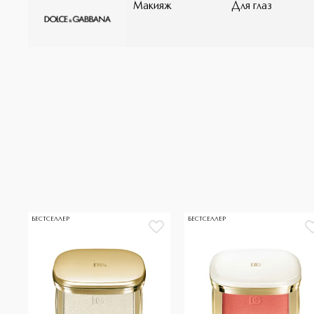
Макияж
Для глаз
первого нанесения** Веганская формула*** Протест
результатам инструментального теста ** По результа
***Формула не содержит ингредиентов животного пр
03 и 06
БЕСТСЕЛЛЕР
БЕСТСЕЛЛЕР