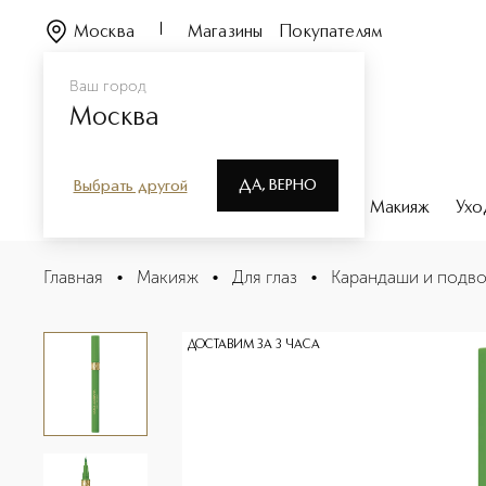
Москва
Магазины
Покупателям
Ваш город
Москва
ДА, ВЕРНО
Выбрать другой
Каталог
Бренды
Парфюмерия
Макияж
Ухо
THAT'S MY LINE! Водостойкая подводка-маркер для гла
Главная
•
Макияж
•
Для глаз
•
Карандаши и подво
Описание
Характеристики
ДОСТАВИМ ЗА 3 ЧАСА