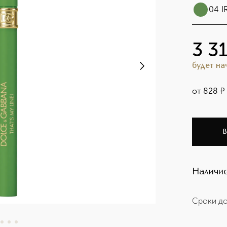
04 I
3 3
будет н
от
828
¤
В
Наличие
Сроки до