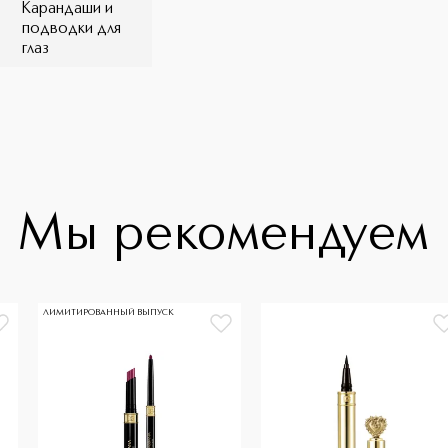
Карандаши и
ировано офтальмологами *По
подводки для
там теста самостоятельной оценки
глаз
оисхождения, за исключением оттенков
Мы рекомендуем
ЛИМИТИРОВАННЫЙ ВЫПУСК