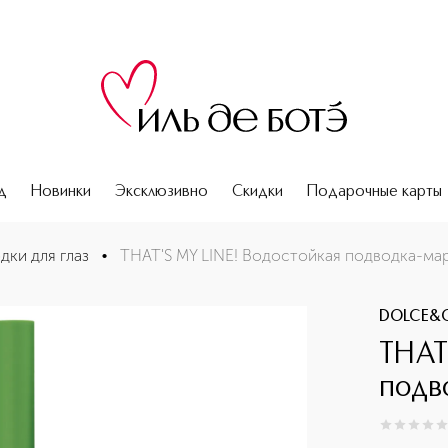
д
Новинки
Эксклюзивно
Скидки
Подарочные карты
з 24 часа
дки для глаз
•
THAT'S MY LINE! Водостойкая подводка-марк
DOLCE&
THAT
подв
0
из
5
0