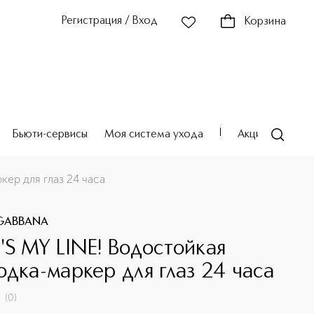
Регистрация / Вход
Корзина
Бьюти-сервисы
Моя система ухода
Акции
Театр
ер для глаз 24 часа
GABBANA
'S MY LINE! Водостойкая
одка-маркер для глаз 24 часа
(
0
)