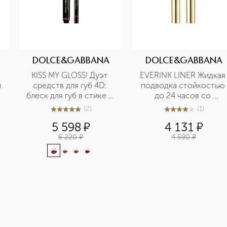
DOLCE&GABBANA
DOLCE&GABBANA
KISS MY GLOSS! Дуэт 
EVERINK LINER Жидкая 
 
средств для губ 4D: 
подводка стойкостью 
блеск для губ в стике и 
до 24 часов со 
карандаш для губ 
сверхточным 
(
2
)
(
1
)
5
из
5
2
4
из
5
1
аппликатором
5 598
¤
4 131
¤
6 220
¤
4 590
¤