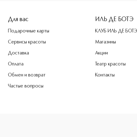
-height: 107%; color: #00b0f0;">THAT'S MY LINE! Водостойк
Для вас
ИЛЬ ДЕ БОТЭ
Подарочные карты
КЛУБ ИЛЬ ДЕ БОТ
Сервисы красоты
Магазины
Доставка
Акции
Оплата
Театр красоты
Обмен и возврат
Контакты
Частые вопросы