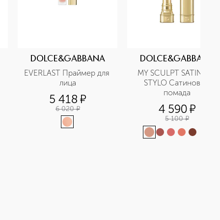
DOLCE&GABBANA
DOLCE&GABBANA
EVERLAST Праймер для 
MY SCULPT SATIN LIP 
лица
STYLO Сатиновая 
помада
5 418
¤
4 590
¤
6 020
¤
5 100
¤
+
12