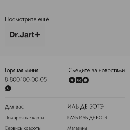
Dr.Jart+ предлагает
ультрасовременные корейские
средства ухода за кожей. Используя
Посмотрите ещё
эффективные ингредиенты и
инновационные технологии,
эксперты бренда разрабатывают
высокоэффективные формулы,
которые дают заметный результат.
Уникальный креативный подход
Dr.Jart+ отражается в текстуре,
упаковке и дизайне каждого
продукта. С этими средствами
Горячая линия
Следите за новостями
профессиональный уход за кожей
8-800-100-00-05
будет дарить позитивные эмоции.
Подробнее
Для вас
ИЛЬ ДЕ БОТЭ
Подарочные карты
КЛУБ ИЛЬ ДЕ БОТЭ
Сервисы красоты
Магазины