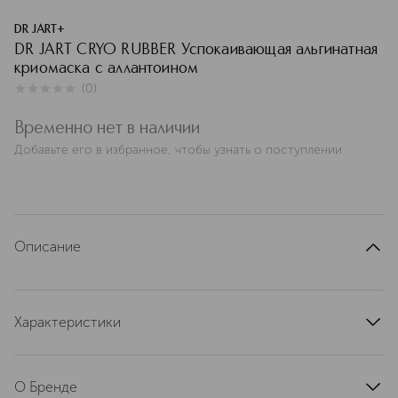
DR JART+
DR JART CRYO RUBBER Успокаивающая альгинатная
криомаска с аллантоином
(
0
)
0
из
5
0
Временно нет в наличии
Добавьте его в избранное, чтобы узнать о поступлении
Описание
Характеристики
артикул
H5A701R000ESLDJ
О Бренде