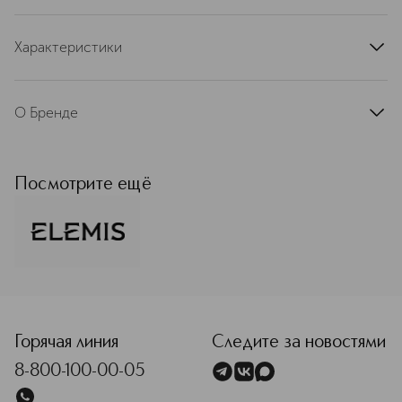
Характеристики
артикул
EL29222ELS
О Бренде
Косметика Elemis превращает
профессиональный уход за кожей в
действительно приятный ритуал.
Посмотрите ещё
Продукты содержат
высокоактивные ингредиенты и
основаны на уникальных формулах.
При этом они обладают
роскошными текстурами и
изысканными ароматами так, что
<p class="MsoNormal"><span style="font-size: 12.0pt; lin
забота о коже дарит особое
удовольствие.
Горячая линия
Следите за новостями
Подробнее
8-800-100-00-05