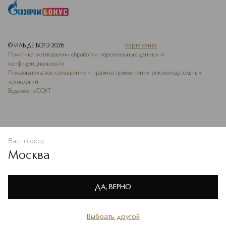
© ИЛЬ ДЕ БОТЭ
2026
Карта сайта
Политика в отношении обработки персональных данных и
конфиденциальности
Пользовательское соглашение и правила применения рекомендательных
технологий
Ведомость СОУТ
Ваш город
В КОРЗИНУ
КУПИТЬ СЕЙЧАС
Москва
Мы используем cookie-файлы и сервисы веб-аналитики. Они
необходимы для улучшения работы сайта. Подробнее –
OK
в
Политике конфиденциальности
ДА, ВЕРНО
Выбрать другой
Главная
Каталог
Избранное
Профиль
Корзина