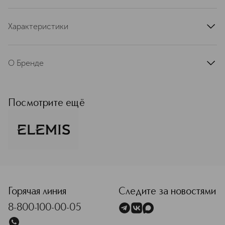
Характеристики
артикул
EL29006ELS
О Бренде
Косметика Elemis превращает
профессиональный уход за кожей в
действительно приятный ритуал.
Посмотрите ещё
Продукты содержат
высокоактивные ингредиенты и
основаны на уникальных формулах.
При этом они обладают
роскошными текстурами и
изысканными ароматами так, что
<p class="MsoNormal"><span style="font-size: 12.0pt; lin
забота о коже дарит особое
удовольствие.
Горячая линия
Следите за новостями
Подробнее
8-800-100-00-05