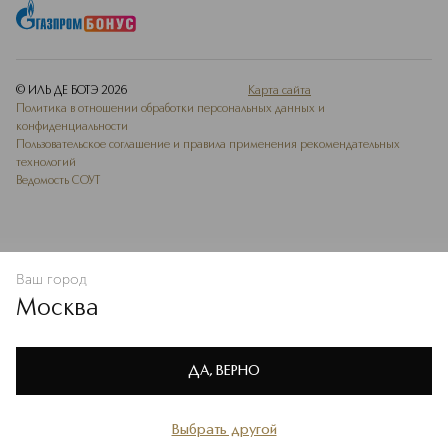
© ИЛЬ ДЕ БОТЭ
2026
Карта сайта
Политика в отношении обработки персональных данных и
конфиденциальности
Пользовательское соглашение и правила применения рекомендательных
технологий
Ведомость СОУТ
Ваш город
В КОРЗИНУ
КУПИТЬ СЕЙЧАС
Москва
Мы используем cookie-файлы и сервисы веб-аналитики. Они
необходимы для улучшения работы сайта. Подробнее –
OK
в
Политике конфиденциальности
ДА, ВЕРНО
Выбрать другой
Главная
Каталог
Избранное
Профиль
Корзина