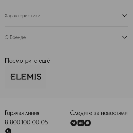
Характеристики
артикул
EL29093ELS
О Бренде
Косметика Elemis превращает
профессиональный уход за кожей в
действительно приятный ритуал.
Посмотрите ещё
Продукты содержат
высокоактивные ингредиенты и
основаны на уникальных формулах.
При этом они обладают
роскошными текстурами и
изысканными ароматами так, что
<p class="MsoNormal"><span style="font-size: 12.0pt; li
забота о коже дарит особое
удовольствие.
Горячая линия
Следите за новостями
Подробнее
8-800-100-00-05