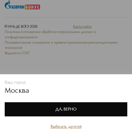
© ИЛЬ ДЕ БОТЭ
2026
Карта сайта
Политика в отношении обработки персональных данных и
конфиденциальности
Пользовательское соглашение и правила применения рекомендательных
технологий
Ведомость СОУТ
Ваш город
В КОРЗИНУ
КУПИТЬ СЕЙЧАС
Москва
Мы используем cookie-файлы и сервисы веб-аналитики. Они
необходимы для улучшения работы сайта. Подробнее –
OK
в
Политике конфиденциальности
ДА, ВЕРНО
Выбрать другой
Главная
Каталог
Избранное
Профиль
Корзина