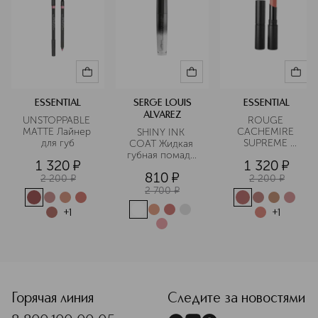
ESSENTIAL
SERGE LOUIS
ESSENTIAL
ALVAREZ
UNSTOPPABLE 
ROUGE 
MATTE Лайнер 
CACHEMIRE 
SHINY INK 
для губ
SUPREME 
COAT Жидкая 
Помада для губ
губная помада 
1 320
¤
1 320
¤
глянцевая 
810
¤
2 200
¤
2 200
¤
2 700
¤
+
1
+
1
<p class="MsoNormal"><span style="font-size: 12.0pt; lin
Горячая линия
Следите за новостями