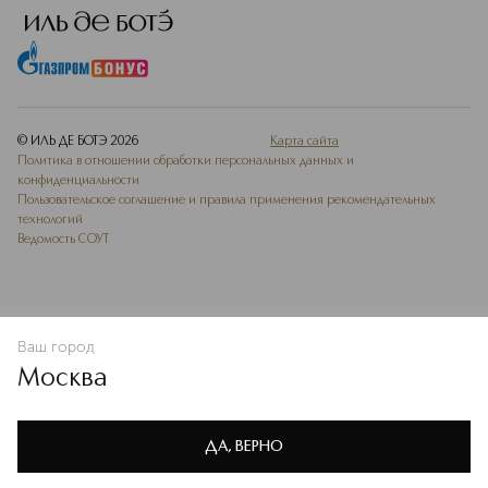
© ИЛЬ ДЕ БОТЭ
2026
Карта сайта
Политика в отношении обработки персональных данных и
конфиденциальности
Пользовательское соглашение и правила применения рекомендательных
технологий
Ведомость СОУТ
Ваш город
В КОРЗИНУ
КУПИТЬ СЕЙЧАС
Москва
Мы используем cookie-файлы и сервисы веб-аналитики. Они
необходимы для улучшения работы сайта. Подробнее –
OK
в
Политике конфиденциальности
ДА, ВЕРНО