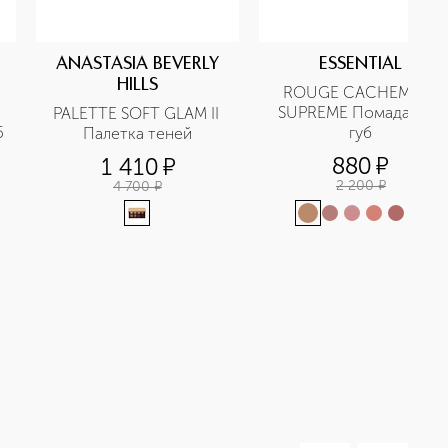
ANASTASIA BEVERLY
ESSENTIAL
HILLS
ROUGE CACHEMIRE 
SUPREME Помада для 
PALETTE SOFT GLAM II 
5
губ
Палетка теней
880
¤
1 410
¤
2 200
¤
4 700
¤
+
1