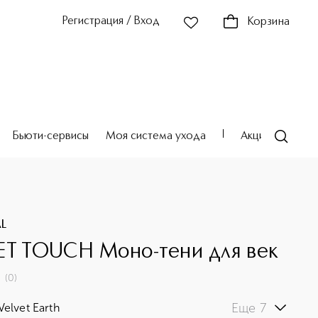
Регистрация / Вход
Корзина
Бьюти-сервисы
Моя система ухода
Акции
Театр
AL
ET TOUCH Моно-тени для век
(
0
)
Еще 7
Velvet Earth