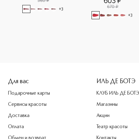
603
¤
360
¤
670
¤
+
3
+
3
e-height: 107%; color: #00b0f0;">VELVET TOUCH Моно-тени д
Для вас
ИЛЬ ДЕ БОТЭ
Подарочные карты
КЛУБ ИЛЬ ДЕ БОТ
Сервисы красоты
Магазины
Доставка
Акции
Оплата
Театр красоты
Обмен и возврат
Контакты