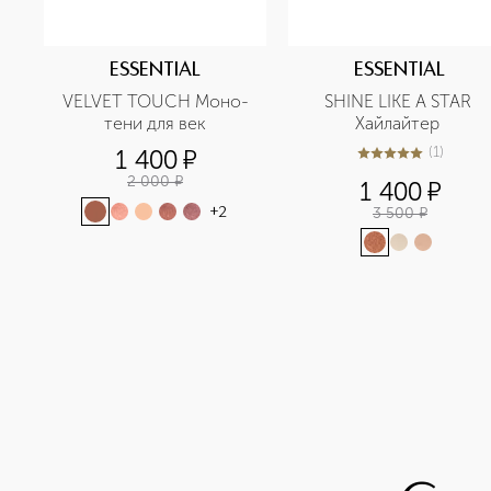
ESSENTIAL
ESSENTIAL
VELVET TOUCH Моно-
SHINE LIKE A STAR 
тени для век
Хайлайтер 
(
1
)
1 400
¤
5
из
5
1
2 000
¤
1 400
¤
3 500
¤
+
2