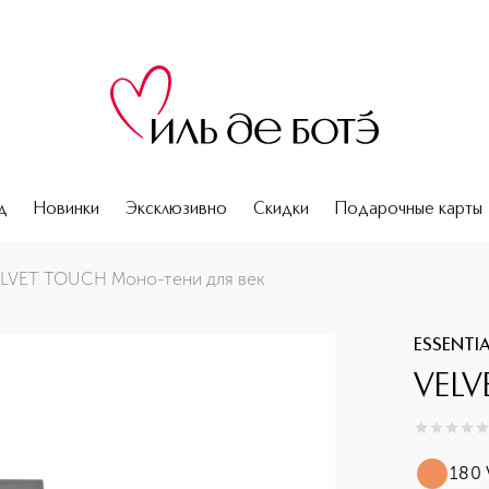
д
Новинки
Эксклюзивно
Скидки
Подарочные карты
LVET TOUCH Моно-тени для век
ESSENTI
VELV
0
из
5
0
180 