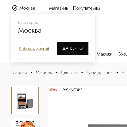
Москва
Магазины
Покупателям
Ваш город
Москва
ДА, ВЕРНО
Выбрать другой
Каталог
Бренды
Парфюмерия
Макияж
Ухо
VELVET TOUCH Моно-тени для век
Главная
•
Макияж
•
Для глаз
•
Тени для век
•
VE
Описание
Характеристики
-60%
ЭКСКЛЮЗИВ