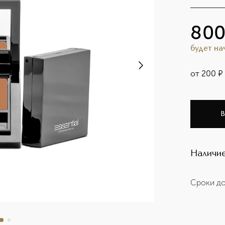
80
будет н
от
200
¤
В
Наличие
Сроки до