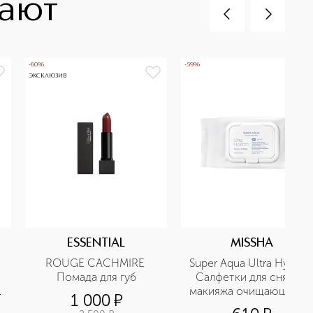
пают
-60%
-59%
ЭКСКЛЮЗИВ
ESSENTIAL
MISSHA
ROUGE CACHMIRE 
Super Aqua Ultra Hyalron
Помада для губ
Салфетки для снятия 
 
макияжа очищающие, с 
1 000
¤
маслами и 