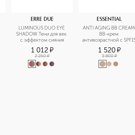
ERRE DUE
ESSENTIAL
LUMINOUS DUO EYE 
ANTI AGING BB CREAM 
SHADOW Тени для век 
BB-крем 
с эффектом сияния
антивозрастной с SPF1
1 012
¤
1 520
¤
2 250
¤
3 800
¤