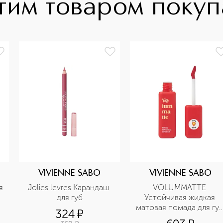
тим товаром поку
VIVIENNE SABO
VIVIENNE SABO
 
Jolies levres Карандаш 
VOLUMMATTE 
для губ
Устойчивая жидкая 
матовая помада для губ
324
¤
с плампингом