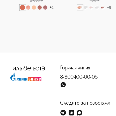
2 000
¤
400
¤
+
2
+
9
<p class="MsoNormal"><span style="font-size: 12.0pt; lin
Горячая линия
8-800-100-00-05
Следите за новостями