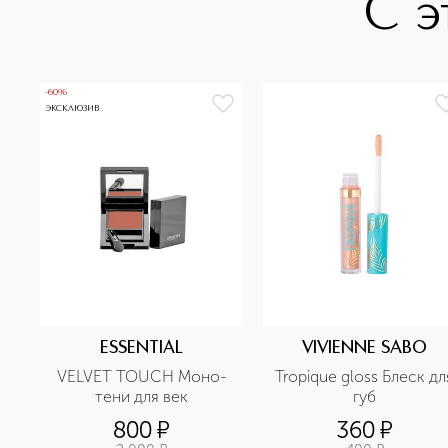
С э
-60%
ЭКСКЛЮЗИВ
ESSENTIAL
VIVIENNE SABO
VELVET TOUCH Моно-
Tropique gloss Блеск для
тени для век
губ
800
¤
360
¤