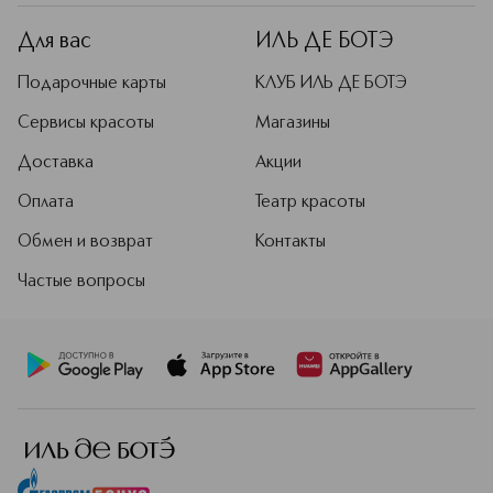
гипоаллергенные продукты,
дерматологически и
Для вас
ИЛЬ ДЕ БОТЭ
офтальмологически
протестированные. Косметика
Подарочные карты
КЛУБ ИЛЬ ДЕ БОТЭ
Essential обогащена витаминами,
солнцезащитными фильтрами,
Сервисы красоты
Магазины
пудрой драгоценных камней и
Доставка
Акции
аминокислотами. Продукты Essential
создаются с уважением к
Оплата
Театр красоты
окружающей среде, не тестируются
на животных, не содержат
Обмен и возврат
Контакты
парабенов и аллергенов.
Частые вопросы
Подробнее