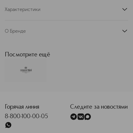
Характеристики
артикул
PIEGACIGLIA
О Бренде
На протяжении 20 лет бренд
Essential олицетворяет
высококачественную косметику,
Посмотрите ещё
элегантность и мастерство,
предлагая настоящую роскошь по
доступным ценам. Essential
тщательно разрабатывает свои
продукты, внедряя ремесленный
подход и подчеркивая знак «сделано
<p class="MsoNormal"><span style="font-size: 12.0pt; line
в Италии» на международной арене.
Косметика Essential пользуется
популярностью у выдающихся
Горячая линия
Следите за новостями
профессионалов, а также
8-800-100-00-05
итальянских и международных
экспертов в сфере красоты. Для
производства используются