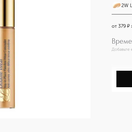
2W L
от
379
¤
Време
Добавьте 