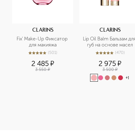
CLARINS
CLARINS
Fix' Make-Up Фиксатор 
Lip Oil Balm Бальзам для
для макияжа
губ на основе масел
(
501
)
(
470
)
5
из
5
501
4.9
из
5
470
2 485
¤
2 975
¤
3 550
¤
3 500
¤
+
1
<p class="MsoNormal"><span style="font-size: 12.0pt; line