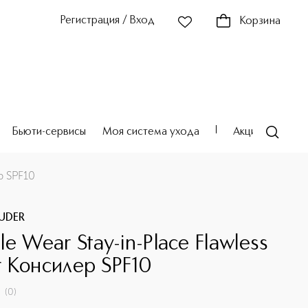
Регистрация / Вход
Корзина
Бьюти-сервисы
Моя система ухода
Акции
Театр
р SPF10
AUDER
e Wear Stay-in-Place Flawless
 Консилер SPF10
(
0
)