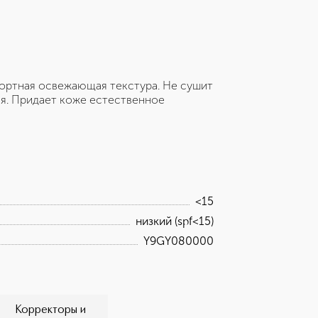
фортная освежающая текстура. Не сушит
ся. Придает коже естественное
<15
низкий (spf<15)
Y9GY080000
Корректоры и