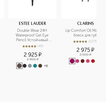
ESTEE LAUDER
CLARINS
Double Wear 24H 
Lip Comfort Oil Масло-
Waterproof Gel Eye 
блеск для губ
Pencil Устойчивый 
(
2275
)
5
из
5
2275
гелевый карандаш для 
(
49
)
5
из
5
49
2 975
¤
глаз
2 925
¤
3 500
¤
3 900
¤
+
6
+
6
Flawless Wear Консилер SPF10 приобретайте в нашем интернет