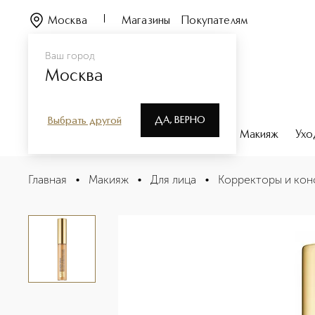
Москва
Магазины
Покупателям
Ваш город
Москва
ДА, ВЕРНО
Выбрать другой
Каталог
Бренды
Парфюмерия
Макияж
Ухо
Double Wear Stay-in-Place Flawless Wear Консилер SPF
Главная
•
Макияж
•
Для лица
•
Корректоры и кон
Описание
Характеристики