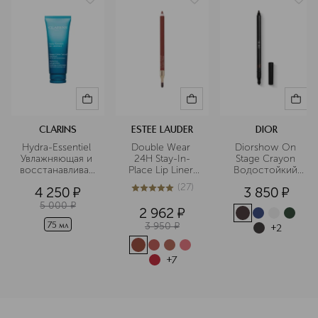
CLARINS
ESTEE LAUDER
DIOR
Hydra-Essentiel 
Double Wear 
Diorshow On 
Увлажняющая и 
24H Stay-In-
Stage Crayon 
восстанавливающая
Place Lip Liner 
Водостойкий 
 крем-маска 
Устойчивый 
карандаш-кайал 
(
27
)
4 250
¤
3 850
¤
для лица 
карандаш для 
для глаз
5
из
5
27
губ
5 000
¤
2 962
¤
3 950
¤
75 мл
+
2
+
7
<p class="MsoNormal"><span style="font-size: 12.0pt; line