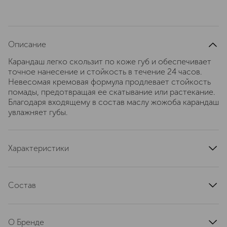
Описание
Карандаш легко скользит по коже губ и обеспечивает
точное нанесение и стойкость в течение 24 часов.
Невесомая кремовая формула продлевает стойкость
помады, предотвращая ее скатывание или растекание.
Благодаря входящему в состав маслу жожоба карандаш
увлажняет губы.
Характеристики
артикул
GRG1030000
Состав
Isododecane, Synthetic Wax, Polybutene,
Trimethylsiloxysilicate, Sucrose Tetrastearate Triacetate,
О Бренде
Silica, Isoamyl Laurate, Hydrogenated Jojoba Oil, Cetearyl