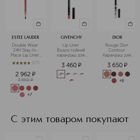
продолжает нести миссию Эсте
Лаудер через эффективные
продукты по уходу за кожей,
инновационные средства макияжа,
изысканные ароматы, чтобы вы
могли чувствовать себя красивой
ESTEE LAUDER
GIVENCHY
DIOR
всегда! Estée Lauder в каталоге ИЛЬ
Double Wear 
Lip Liner 
Rouge Dior 
ДЕ БОТЭ
24H Stay-In-
Водостойкий 
Contour 
Place Lip Liner 
карандаш для 
Карандаш для 
Подробнее
Устойчивый 
контура губ с 
губ
(
27
)
3 460
¤
3 650
¤
карандаш для 
точилкой
5
из
5
27
губ
2 962
¤
3 950
¤
+
8
+
7
С этим товаром покупают