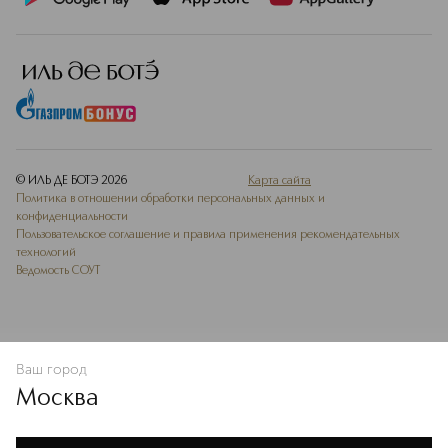
© ИЛЬ ДЕ БОТЭ
2026
Карта сайта
Политика в отношении обработки персональных данных и
конфиденциальности
Пользовательское соглашение и правила применения рекомендательных
технологий
Ведомость СОУТ
Ваш город
В КОРЗИНУ
КУПИТЬ СЕЙЧАС
Москва
Мы используем cookie-файлы и сервисы веб-аналитики. Они
необходимы для улучшения работы сайта. Подробнее –
OK