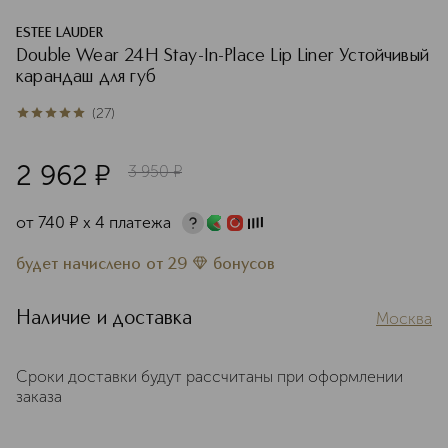
ESTEE LAUDER
Double Wear 24H Stay-In-Place Lip Liner Устойчивый
карандаш для губ
(
27
)
5
из
5
27
2 962
¤
3 950
¤
от
740
¤
х 4 платежа
будет начислено
от
29
бонусов
Наличие и доставка
Москва
Сроки доставки будут рассчитаны при оформлении
заказа