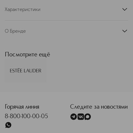
Характеристики
артикул
PX3G900000ESL
О Бренде
Estée Lauder — премиальный
косметический бренд, основанный в
США в 1946 году. Свое название
Посмотрите ещё
получил в честь основательницы
Эсте Лаудер, легенды и ярчайшей
звезды индустрии красоты. Эсте
Лаудер создала империю, а ее
средства по уходу за кожей
воплощают мечту нести людям
<p class="MsoNormal"><span style="font-size: 12.0pt; line
красоту с помощью продуктов
высочайшего качества. Ее открытия
и революционные идеи в мире
Горячая линия
Следите за новостями
средств для ухода перевернули
8-800-100-00-05
индустрию. Именно она создала
первую ночную сыворотку для лица
Advanced Night Repair. Сегодня