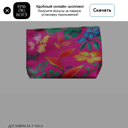
Оригинал 💯 Косметичка с наполнением купить в
Удобный онлайн-шоппинг
Скачать
интернет магазине ИЛЬ ДЕ БОТЭ с доставкой.
Получите бонусы за первую 
установку приложения!
Косметичка с наполнением
Описание
Характеристики
ДОСТАВИМ ЗА 3 ЧАСА