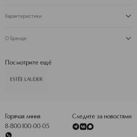
Характеристики
артикул
PMG5010000ESLEL
О Бренде
Estée Lauder — премиальный
косметический бренд, основанный в
США в 1946 году. Свое название
Посмотрите ещё
получил в честь основательницы
Эсте Лаудер, легенды и ярчайшей
звезды индустрии красоты. Эсте
Лаудер создала империю, а ее
средства по уходу за кожей
воплощают мечту нести людям
<p class="MsoNormal"><span style="font-size: 12.0pt; lin
красоту с помощью продуктов
высочайшего качества. Ее открытия
и революционные идеи в мире
Горячая линия
Следите за новостями
средств для ухода перевернули
8-800-100-00-05
индустрию. Именно она создала
первую ночную сыворотку для лица