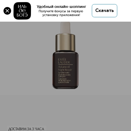
Оригинал 💯 ESTEE LAUDER ANR Сыворотка
Удобный онлайн-шоппинг
Скачать
Восстанавливающая мультифункциональная 7 мл
Получите бонусы за первую 
установку приложения!
купить в интернет магазине ИЛЬ ДЕ БОТЭ с
доставкой.
ESTEE LAUDER ANR Сыворотка Восстанавливающая мульт
Описание
Характеристики
ДОСТАВИМ ЗА 3 ЧАСА