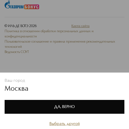
© ИЛЬ ДЕ БОТЭ
2026
Карта сайта
Политика в отношении обработки персональных данных и
конфиденциальности
Пользовательское соглашение и правила применения рекомендательных
технологий
Ведомость СОУТ
Ваш город
В КОРЗИНУ
КУПИТЬ СЕЙЧАС
Москва
Мы используем cookie-файлы и сервисы веб-аналитики. Они
необходимы для улучшения работы сайта. Подробнее –
OK
в
Политике конфиденциальности
ДА, ВЕРНО
Выбрать другой
Главная
Каталог
Избранное
Профиль
Корзина