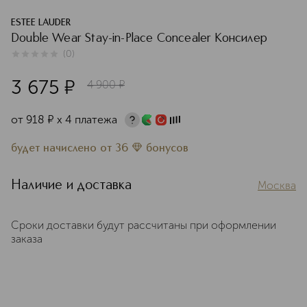
ESTEE LAUDER
Double Wear Stay-in-Place Concealer Консилер
(
0
)
0
из
5
0
3 675
¤
4 900
¤
от
918
¤
х 4 платежа
будет начислено
от
36
бонусов
Наличие и доставка
Москва
Сроки доставки будут рассчитаны при оформлении
заказа