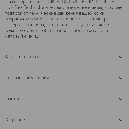
глаз и переносицы. КЛЮЧЕВЫЕ ИНГРЕДИЕНТЫ •
InvisiFlex Technology — эластичные полимеры, которые
повторяют мимические движения вашей кожи,
сохраняя комфорт и естественность. • Микро
-сферы — частицы, которые поглощают излишки
кожного себума, обеспечивая продолжительный
матовый финиш.
Характеристики
область применения
лицо
тип кожи
для всех типов
Способ применения
тип продукта
корректор
Консилер с 3D-аппликатором позволяет легко
текстура
кремовая
моделировать черты лица. Выберите оттенок в
артикул
Состав
G5HC070000
соответствии с задачей — всегда останавливайтесь на
оттенках, соответствующих вашему подтону кожи
Water\Aqua\Eau; Methyl Trimethicone; Dimethicone;
(холодный, нейтральный или теплый). Для
Trimethylsiloxysilicate; Lauryl Peg-9
корректирования выбирайте тон, совпадающий с
О Бренде
Polydimethylsiloxyethyl Dimethicone; Phenyl
оттенком вашей тональной основы. Точечно нанесите
Trimethicone; Synthetic Fluorphlogopite; Polysilicone-11;
консилер Макро-стороной аппликатора на желаемые