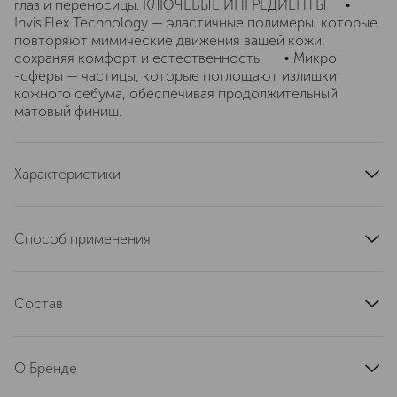
глаз и переносицы. КЛЮЧЕВЫЕ ИНГРЕДИЕНТЫ •
InvisiFlex Technology — эластичные полимеры, которые
повторяют мимические движения вашей кожи,
сохраняя комфорт и естественность. • Микро
-сферы — частицы, которые поглощают излишки
кожного себума, обеспечивая продолжительный
матовый финиш.
Характеристики
область применения
лицо
тип кожи
для всех типов
Способ применения
тип продукта
корректор
Консилер с 3D-аппликатором позволяет легко
текстура
кремовая
моделировать черты лица. Выберите оттенок в
артикул
Состав
G5HC080000
соответствии с задачей — всегда останавливайтесь на
оттенках, соответствующих вашему подтону кожи
Water\Aqua\Eau; Methyl Trimethicone; Dimethicone;
(холодный, нейтральный или теплый). Для
Trimethylsiloxysilicate; Lauryl Peg-9
корректирования выбирайте тон, совпадающий с
О Бренде
Polydimethylsiloxyethyl Dimethicone; Phenyl
оттенком вашей тональной основы. Точечно нанесите
Trimethicone; Synthetic Fluorphlogopite; Polysilicone-11;
консилер Макро-стороной аппликатора на желаемые