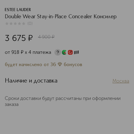
ESTEE LAUDER
Double Wear Stay-in-Place Concealer Консилер
(
0
)
0
из
5
0
3 675
¤
4 900
¤
от
918
¤
х 4 платежа
будет начислено
от
36
бонусов
Наличие и доставка
Москва
Сроки доставки будут рассчитаны при оформлении
заказа