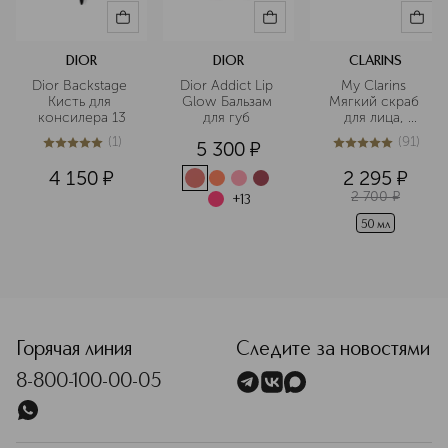
DIOR
DIOR
CLARINS
Dior Backstage 
Dior Addict Lip 
My Clarins 
Кисть для 
Glow Бальзам 
Мягкий скраб 
консилера 13
для губ 
для лица, 
придающий 
(
1
)
(
91
)
5 300
¤
сияние коже
5
из
5
1
5
из
5
91
4 150
¤
2 295
¤
2 700
¤
+
13
50 мл
<p class="MsoNormal"><span style="font-size: 12.0pt; line
Горячая линия
Следите за новостями
8-800-100-00-05