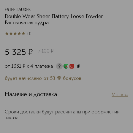
ESTEE LAUDER
Double Wear Sheer Flattery Loose Powder
Рассыпчатая пудра
(
1
)
5
из
5
1
5 325
¤
7 100
¤
от
1331
¤
х 4 платежа
будет начислено
от
53
бонусов
Наличие и доставка
Москва
Сроки доставки будут рассчитаны при оформлении
заказа