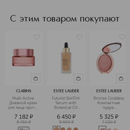
С этим товаром покупают
CLARINS
ESTEE LAUDER
ESTEE LAUDER
Multi-Active 
Futurist SkinTint 
Bronze Goddess 
Дневной крем 
Serum with 
Компактная 
для лица против 
Botanical Oil 
пудра-
первых 
Infusion SPF20 
хайлайтер
7 182
¤
6 450
¤
5 325
¤
возрастных 
Ухаживающий 
изменений для 
тональный 
8 450
¤
8 600
¤
7 100
¤
любого типа 
флюид