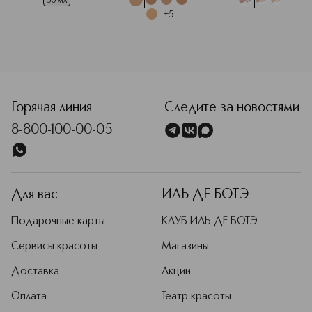
кожи
50 мл
+
5
<p class="MsoNormal"><span style="font-size: 12.0pt; line-
Горячая линия
Следите за новостями
8-800-100-00-05
Для вас
ИЛЬ ДЕ БОТЭ
Подарочные карты
КЛУБ ИЛЬ ДЕ БОТЭ
Сервисы красоты
Магазины
Доставка
Акции
Оплата
Театр красоты