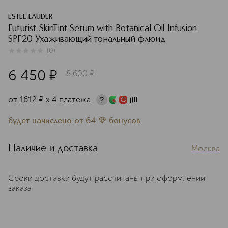
ESTEE LAUDER
Futurist SkinTint Serum with Botanical Oil Infusion
SPF20 Ухаживающий тональный флюид
(
0
)
0
из
5
0
6 450
¤
8 600
¤
от
1612
¤
х 4 платежа
будет начислено
от
64
бонусов
Наличие и доставка
Москва
Сроки доставки будут рассчитаны при оформлении
заказа