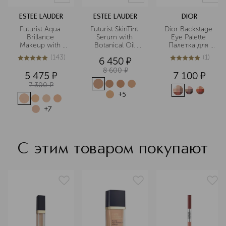
изысканные ароматы, чтобы вы
могли чувствовать себя красивой
ESTEE LAUDER
ESTEE LAUDER
DIOR
всегда! Estée Lauder в каталоге ИЛЬ
Futurist Aqua 
Futurist SkinTint 
Dior Backstage 
ДЕ БОТЭ
Brillance 
Serum with 
Eye Palette 
Makeup with 
Botanical Oil 
Палетка для 
Подробнее
Intense Moisture 
Infusion SPF20 
глаз
(
143
)
(
1
)
6 450
¤
Infusion SPF20 
Ухаживающий 
5
из
5
143
5
из
5
1
Тональный 
тональный 
8 600
¤
5 475
¤
7 100
¤
крем, 
флюид
7 300
¤
придающий 
сияние SPF20
+
5
+
7
С этим товаром покупают