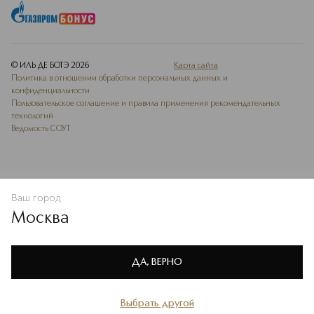
© ИЛЬ ДЕ БОТЭ
2026
Карта сайта
Политика в отношении обработки персональных данных и
конфиденциальности
Пользовательское соглашение и правила применения рекомендательных
технологий
Ведомость СОУТ
Ваш город
В КОРЗИНУ
КУПИТЬ СЕЙЧАС
Москва
Мы используем cookie-файлы и сервисы веб-аналитики. Они
необходимы для улучшения работы сайта. Подробнее –
OK
в
Политике конфиденциальности
ДА, ВЕРНО
Выбрать другой
Главная
Каталог
Избранное
Профиль
Корзина