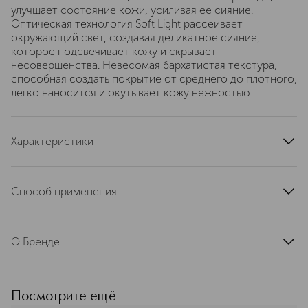
улучшает состояние кожи, усиливая ее сияние.
Оптическая технология Soft Light рассеивает
окружающий свет, создавая деликатное сияние,
которое подсвечивает кожу и скрывает
несовершенства. Невесомая бархатистая текстура,
способная создать покрытие от среднего до плотного,
легко наносится и окутывает кожу нежностью.
Характеристики
артикул
PPWM650000
Способ применения
Хорошо встряхните перед использованием. Нанесите
тональный крем на кожу, распределите его кистью,
О Бренде
спонжем или пальцами по направлению от центра лица
к контурам.
Estée Lauder — премиальный
косметический бренд, основанный в
США в 1946 году. Свое название
Посмотрите ещё
получил в честь основательницы