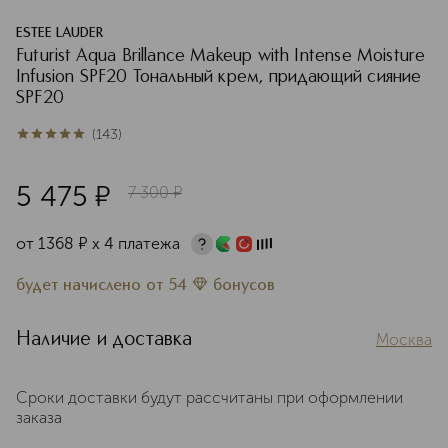
ESTEE LAUDER
Futurist Aqua Brillance Makeup with Intense Moisture
Infusion SPF20 Тональный крем, придающий сияние
SPF20
(
143
)
5
из
5
143
5 475
¤
7 300
¤
от
1368
¤
х 4 платежа
будет начислено
от
54
бонусов
Наличие и доставка
Москва
Сроки доставки будут рассчитаны при оформлении
заказа