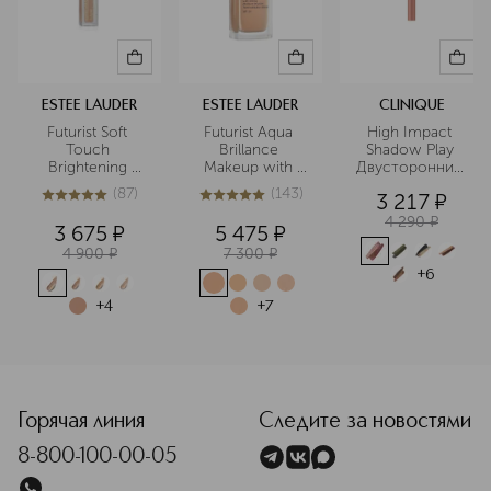
ESTEE LAUDER
ESTEE LAUDER
CLINIQUE
Futurist Soft 
Futurist Aqua 
High Impact 
Touch 
Brillance 
Shadow Play 
Brightening 
Makeup with 
Двусторонние 
Skincealer 
Intense Moisture 
тени для век в 
(
87
)
(
143
)
3 217
¤
Консилер
Infusion SPF20 
карандаше
5
из
5
87
5
из
5
143
Тональный 
4 290
¤
3 675
¤
5 475
¤
крем, 
4 900
¤
7 300
¤
придающий 
сияние SPF20
+
6
+
4
+
7
<p class="MsoNormal"><span style="font-size: 12.0pt; line-
Горячая линия
Следите за новостями
8-800-100-00-05