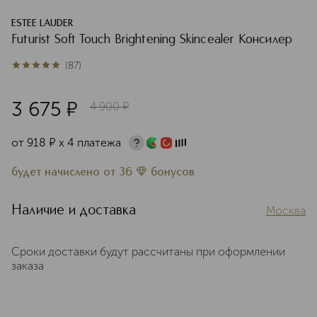
ESTEE LAUDER
Futurist Soft Touch Brightening Skincealer Консилер
(
87
)
5
из
5
87
3 675
¤
4 900
¤
от
918
¤
х 4 платежа
будет начислено
от
36
бонусов
Наличие и доставка
Москва
Сроки доставки будут рассчитаны при оформлении
заказа