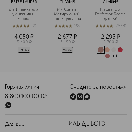
ESTEE LAUDER
CLARINS
CLARINS
2 в 1: пенка для 
My Clarins 
Natural Lip 
умывания и 
Матирующий 
Perfector Блеск 
маска 
крем для лица
для губ
очищающая
(
2
)
(
38
)
(
7538
)
5
из
5
2
5
из
5
38
5
из
5
7538
4 050
¤
2 677
¤
2 295
¤
5 400
¤
3 150
¤
2 700
¤
150 мл
50 мл
+
11
<p class="MsoNormal"><span style="font-size: 12.0pt; line-
Горячая линия
Следите за новостями
8-800-100-00-05
Для вас
ИЛЬ ДЕ БОТЭ