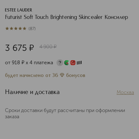
ESTEE LAUDER
Futurist Soft Touch Brightening Skincealer Консилер
(
87
)
5
из
5
87
3 675
¤
4 900
¤
от
918
¤
х 4 платежа
будет начислено
от
36
бонусов
Наличие и доставка
Москва
Сроки доставки будут рассчитаны при оформлении
заказа