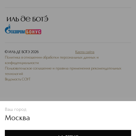
© ИЛЬ ДЕ БОТЭ
2026
Карта сайта
Политика в отношении обработки персональных данных и
конфиденциальности
Пользовательское соглашение и правила применения рекомендательных
технологий
Ведомость СОУТ
Ваш город
В КОРЗИНУ
КУПИТЬ СЕЙЧАС
Москва
Мы используем cookie-файлы и сервисы веб-аналитики. Они
необходимы для улучшения работы сайта. Подробнее –
OK