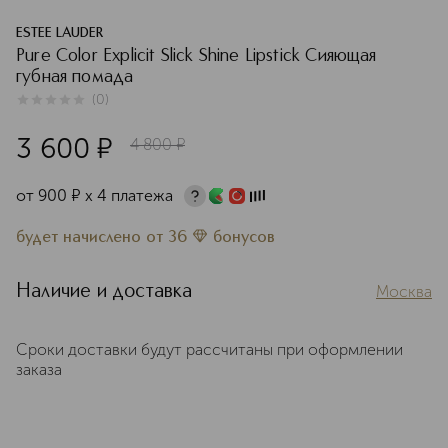
ESTEE LAUDER
Pure Color Explicit Slick Shine Lipstick Сияющая
губная помада
(
0
)
0
из
5
0
3 600
¤
4 800
¤
от
900
¤
х 4 платежа
будет начислено
от
36
бонусов
Наличие и доставка
Москва
Сроки доставки будут рассчитаны при оформлении
заказа