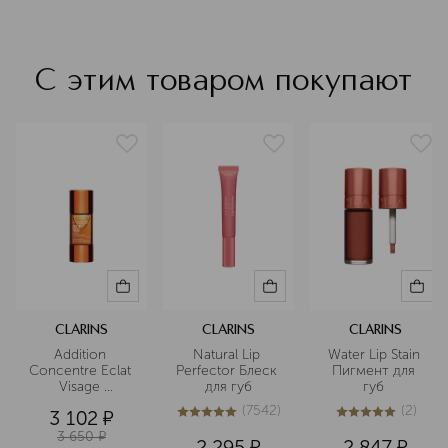
С этим товаром покупают
CLARINS
CLARINS
CLARINS
Addition 
Natural Lip 
Water Lip Stain 
Concentre Eclat 
Perfector Блеск 
Пигмент для 
Visage 
для губ
губ 
Концентрат с 
(
7542
)
(
2
)
3 102
¤
эффектом 
5
из
5
7542
5
из
5
2
загара для лица
3 650
¤
2 295
¤
2 847
¤