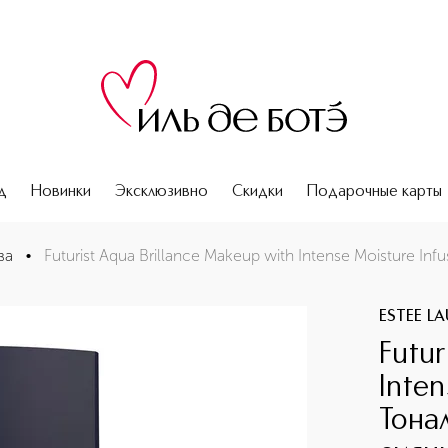
д
Новинки
Эксклюзивно
Скидки
Подарочные карты
Infusion SPF20 Тональный крем, придающий сияние SPF20
ва
•
Futurist Aqua Brillance Makeup with Intense Moisture 
ESTEE L
Futur
Inten
Тона