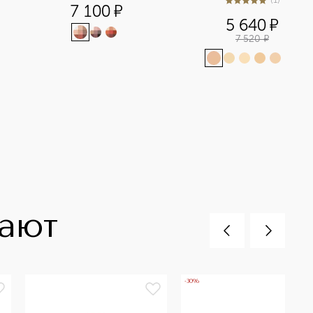
5
из
5
1
7 100
¤
5 640
¤
7 520
¤
+
5
пают
-30%