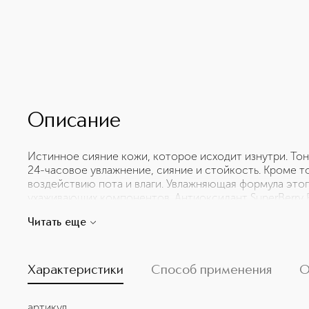
Описание
Истинное сияние кожи, которое исходит изнутри. То
24-часовое увлажнение, сияние и стойкость. Кроме то
воздействию пота и влаги. Увлажняющая формула этог
ухаживающих компонентов. Антиоксидант SuperBerry
кожи, защищая ее от негативного воздействия окру
Читать еще
спровоцировать тусклость кожи и ее преждевременно
длительное время насыщает кожу влагой благодаря д
составе. Со временем кожа становится более увлажн
красоту. Комплекс Moisture Barrier, состоящий из липи
Характеристики
Способ применения
О
жожоба и церамиды, улучшает состояние кожи, усилив
Soft Light рассеивает окружающий свет, создавая де
артикул
кожу и скрывает несовершенства. Невесомая бархати