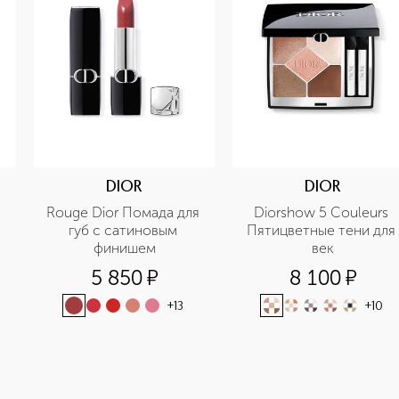
DIOR
DIOR
Rouge Dior Помада для 
Diorshow 5 Couleurs 
губ с сатиновым 
Пятицветные тени для 
финишем
век
5 850
¤
8 100
¤
+
13
+
10