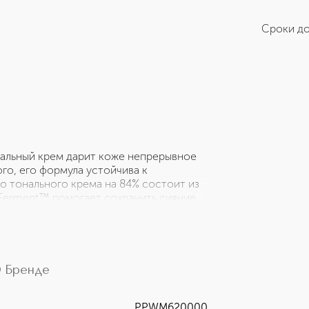
Сроки до
нальный крем дарит коже непрерывное
го, его формула устойчива к
о тонального крема на 84% состоит из
 Ferment™ помогает сохранить сияние
жающей среды, которое способно
е старение. Формула мгновенно и на
вум видам гиалуроновой кислоты в
енной и обретает здоровое сияние и
дов, таких как линолевая кислота, масло
 Бренде
ая ее сияние. Оптическая технология
ликатное сияние, которое подсвечивает
PPWM620000
стая текстура, способная создать