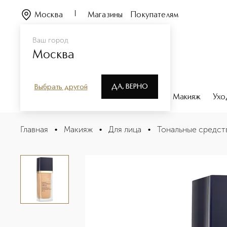
Москва
Магазины
Покупателям
Ваш город
Москва
ДА, ВЕРНО
Выбрать другой
Каталог
Бренды
Парфюмерия
Макияж
Ухо
Futurist Aqua Brillance Makeup with Intense Moisture 
Главная
•
Макияж
•
Для лица
•
Тональные средст
Описание
Характеристики