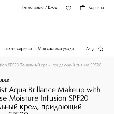
Регистрация / Вход
Корзина
Бьюти-сервисы
Моя система ухода
Акции
Театр
Infusion SPF20 Тональный крем, придающий сияние SPF20
AUDER
ist Aqua Brillance Makeup with
se Moisture Infusion SPF20
льный крем, придающий