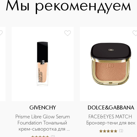
Мы рекомендуем
GIVENCHY
DOLCE&GABBANA
Prisme Libre Glow Serum 
FACE&EYES MATCH 
Foundation Тональный 
Бронзер-тени для век
крем-сыворотка для 
(
1
)
5
из
5
1
сияния и совершенства 
(
1
)