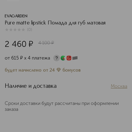
EVAGARDEN
Pure matte lipstick Помада для губ матовая
(
0
)
0
из
5
0
2 460
¤
4 100
¤
от
615
¤
х 4 платежа
будет начислено
от
24
бонусов
Наличие и доставка
Москва
Сроки доставки будут рассчитаны при оформлении
заказа