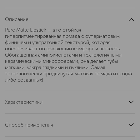
Описание
Pure Matte Lipstick — это стойкая
гиперпигментированная помада с суперматовым
финишем и ультратонкой текстурой, которая
обеспечивает потрясающий комфорт и легкость.
Обогащенная аминокислотами и технологичными
керамическими микросферами, она делает губы
мягкими, ультра гладкими и пухлыми. Самая
технологически продвинутая матовая помада из когда
либо созданных!
Характеристики
страна производства
Италия
артикул
EG11653
Способ применения
Наносите помаду прямо на губы, начиная с середины и