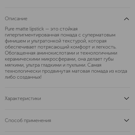
Описание
Pure matte lipstick — это стойкая
гиперпигментированная помада с суперматовым
финишем и ультратонкой текстурой, которая
обеспечивает потрясающий комфорт и легкость.
Обогащенная аминокислотами и технологичными
керамическими микросферами, она делает губы
мягкими, ультра гладкими и пухлыми. Самая
технологически продвинутая матовая помада из когда
либо созданных!
Характеристики
страна производства
Италия
артикул
EG11655
Способ применения
Наносите помаду прямо на губы, начиная с середины и