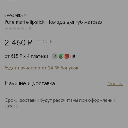
EVAGARDEN
Pure matte lipstick Помада для губ матовая
(
0
)
0
из
5
0
2 460
¤
4 100
¤
от
615
¤
х 4 платежа
будет начислено
от
24
бонусов
Наличие и доставка
Москва
Сроки доставки будут рассчитаны при оформлении
заказа