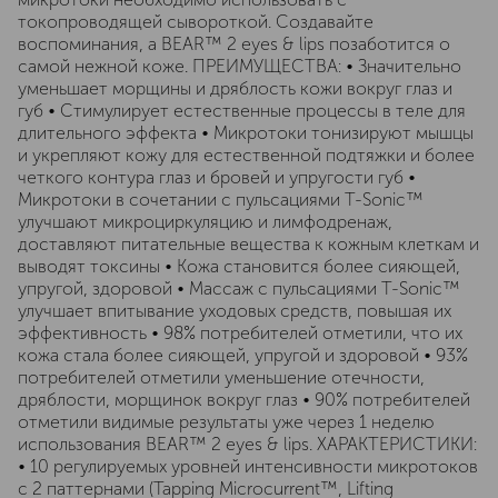
токопроводящей сывороткой. Создавайте
воспоминания, а BEAR™ 2 eyes & lips позаботится о
самой нежной коже. ПРЕИМУЩЕСТВА: • Значительно
уменьшает морщины и дряблость кожи вокруг глаз и
губ • Стимулирует естественные процессы в теле для
длительного эффекта • Микротоки тонизируют мышцы
и укрепляют кожу для естественной подтяжки и более
четкого контура глаз и бровей и упругости губ •
Микротоки в сочетании с пульсациями T-Sonic™
улучшают микроциркуляцию и лимфодренаж,
доставляют питательные вещества к кожным клеткам и
выводят токсины • Кожа становится более сияющей,
упругой, здоровой • Массаж с пульсациями T-Sonic™
улучшает впитывание уходовых средств, повышая их
эффективность • 98% потребителей отметили, что их
кожа стала более сияющей, упругой и здоровой • 93%
потребителей отметили уменьшение отечности,
дряблости, морщинок вокруг глаз • 90% потребителей
отметили видимые результаты уже через 1 неделю
использования BEAR™ 2 eyes & lips. ХАРАКТЕРИСТИКИ:
• 10 регулируемых уровней интенсивности микротоков
с 2 паттернами (Tapping Microcurrent™, Lifting