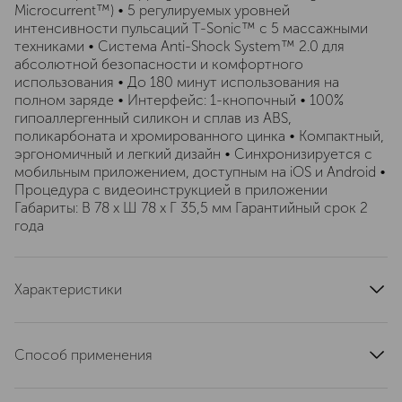
Microcurrent™) • 5 регулируемых уровней
интенсивности пульсаций T-Sonic™ с 5 массажными
техниками • Система Anti-Shock System™ 2.0 для
абсолютной безопасности и комфортного
использования • До 180 минут использования на
полном заряде • Интерфейс: 1-кнопочный • 100%
гипоаллергенный силикон и сплав из ABS,
поликарбоната и хромированного цинка • Компактный,
эргономичный и легкий дизайн • Синхронизируется с
мобильным приложением, доступным на iOS и Android •
Процедура с видеоинструкцией в приложении
Габариты: В 78 x Ш 78 x Г 35,5 мм Гарантийный срок 2
года
Характеристики
состав набора
• Девайс BEAR™ 2 eyes & lips • Капсула для сыворотки •
Способ применения
Зарядный USB-кабель • Инструкция для быстрого
запуска • Общая инструкция
• Загрузите приложение FOREO For You. Активируйте
артикул
F1740