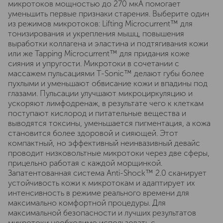
микротоков мощностью до 270 мкА помогает
уменьшить первые признаки старения. Выберите один
из режимов микротоков: Lifting Microcurrent™ для
тонизирования и укрепления мышц, повышения
выработки коллагена и эластина и подтягивания кожи
или же Tapping Microcurrent™ для придания коже
сияния и упругости. Микротоки в сочетании с
массажем пульсациями T-Sonic™ делают губы более
пухлыми и уменьшают обвисание кожи и впадины под
глазами. Пульсации улучшают микроциркуляцию и
ускоряют лимфодренаж, в результате чего к клеткам
поступают кислород и питательные вещества и
выводятся токсины, уменьшается пигментация, а кожа
становится более здоровой и сияющей. Этот
компактный, но эффективный неинвазивный девайс
проводит низковольтные микротоки через две сферы,
прицельно работая с каждой морщинкой.
Запатентованная система Anti-Shock™ 2.0 сканирует
устойчивость кожи к микротокам и адаптирует их
интенсивность в режиме реального времени для
максимально комфортной процедуры. Для
максимальной безопасности и лучших результатов
микротоки необходимо использовать с