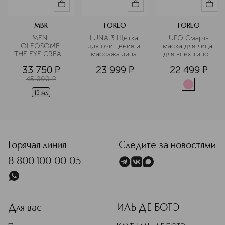
MBR
FOREO
FOREO
MEN 
LUNA 3 Щетка 
UFO Смарт-
OLEOSOME 
для очищения и 
маска для лица 
THE EYE CREAM 
массажа лица 
для всех типов 
Крем для 
для 
кожи
33 750
¤
23 999
¤
22 499
¤
области вокруг 
чувствительной 
глаз 
кожи
45 000
¤
разглаживающий
15 мл
Горячая линия
Следите за новостями
8-800-100-00-05
Для вас
ИЛЬ ДЕ БОТЭ