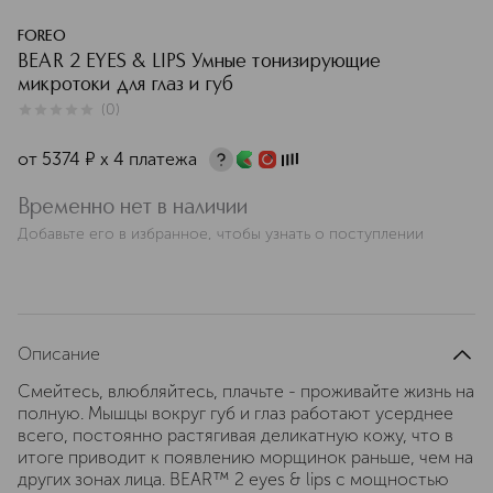
FOREO
BEAR 2 EYES & LIPS Умные тонизирующие
микротоки для глаз и губ
(
0
)
0
из
5
0
от
5374
¤
х 4 платежа
Временно нет в наличии
Добавьте его в избранное, чтобы узнать о поступлении
Описание
Смейтесь, влюбляйтесь, плачьте - проживайте жизнь на
полную. Мышцы вокруг губ и глаз работают усерднее
всего, постоянно растягивая деликатную кожу, что в
итоге приводит к появлению морщинок раньше, чем на
других зонах лица. BEAR™ 2 eyes & lips с мощностью