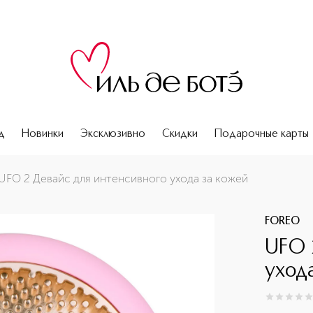
д
Новинки
Эксклюзивно
Скидки
Подарочные карты
UFO 2 Девайс для интенсивного ухода за кожей
FOREO
UFO 
уход
0
из
5
0