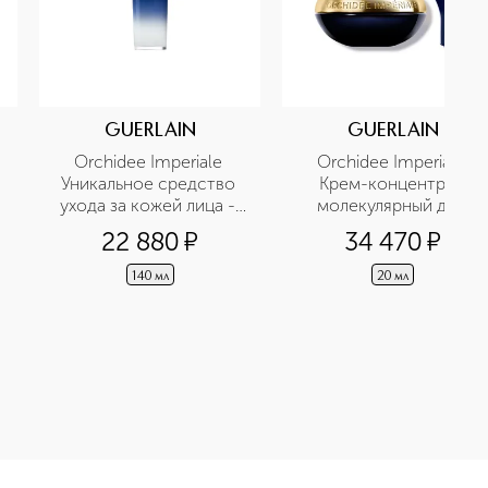
GUERLAIN
GUERLAIN
Orchidee Imperiale 
Orchidee Imperiale 
Уникальное средство 
Крем-концентрат 
ухода за кожей лица - 
молекулярный для 
лосьон-эссенция 
области вокруг глаз
22 880
¤
34 470
¤
концентрат
140 мл
20 мл