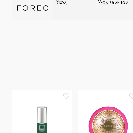
Уход
Уход за лицом
Фиолетовый дает антиэйдж-эффект и придает сияние;
также возвращает сияние; Желтый снимает покрасн
Пульсации T-Sonic™ расслабляют мышцы лица и улуч
маски Нагревание удаляет излишка себума с поверхно
Охлаждение уменьшает отечность, сужает поры и тон
обновляет кожу, усиливая эффект каждой процедур
водонепроницаемая Безопасный для кожи силикон З
каждой маски Безопасная и эффективная для всех тип
полного заряда Работает с приложением FOREO For Yo
iOS 2-летняя гарантия качества Охлаждение до 5℃ Н