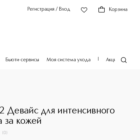
Регистрация / Вход
Корзина
Бьюти-сервисы
Моя система ухода
Акции
Театр
2 Девайс для интенсивного
а за кожей
(
0
)