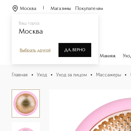
Москва
Магазины
Покупателям
Ваш город
Москва
ДА, ВЕРНО
Выбрать другой
Каталог
Бренды
Парфюмерия
Макияж
Ухо
UFO 2 Девайс для интенсивного ухода за кожей
Главная
•
Уход
•
Уход за лицом
•
Массажеры
•