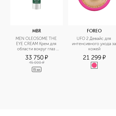
MBR
FOREO
MEN OLEOSOME THE 
UFO 2 Девайс для 
EYE CREAM Крем для 
интенсивного ухода за 
области вокруг глаз 
кожей
разглаживающий
33 750
¤
21 299
¤
45 000
¤
15 мл