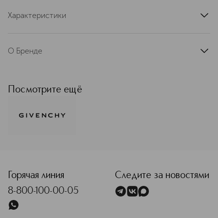
Характеристики
артикул
WP987130SEL
О Бренде
С первого дня своего основания
Givenchy является синонимом
элегантности и стиля. Рожденный в
Посмотрите ещё
мире высокой моды, Givenchy стал
одним из мировых лидеров
парфюмерно-косметической
индустрии. Вдохновляясь
богатейшим наследием и опираясь
на современные тенденции,
<p class="MsoNormal"><span style="font-size: 12.0pt; line-
Givenchy разрабатывает поистине
инновационные продукты. Ароматы
Givenchy заслужили статус
Горячая линия
Следите за новостями
культовой классики, а
8-800-100-00-05
революционные коллекции макияжа
воплощают самые смелые образы
модных показов. Givenchy – это