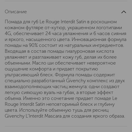
Описание
Помада для губ Le Rouge Interdit Satin в роскошном
кожаном футляре от-кутюр, украшенном логотипами
4G, обеспечивает 24 часа увлажнения и 6 часов сияния
и яркого, насыщенного цвета. Инновационная формула
помады на 90% состоит из натуральных ингредиентов.
Входящая в состав помады гиалуроновая кислота
увлажняет и разглаживает кожу губ, делая их более
объемными. Масло ши обеспечивает невероятное
ощущение комфорта и придает покрытию
ультрасияющий блеск. Формула помады содержит
специально разработанный Givenchy комплекс из двух
взаимодополняющих частиц жемчуга: одни создают
легкую сияющую вуаль на губах, а вторые эффект
объема. Именно это сочетание придает помаде Le
Rouge Interdit Satin неповторимый блеск и глубину
цвета. Используйте объемную тушь для ресниц
Givenchy L’Interdit Mascara для создания яркого образа.