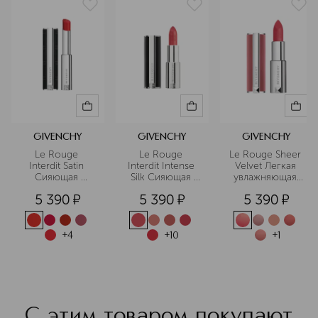
революционные коллекции макияжа
воплощают самые смелые образы
модных показов. Givenchy – это
дерзкая классика, бросающая вызов
условностям.
Подробнее
GIVENCHY
GIVENCHY
GIVENCHY
Le Rouge 
Le Rouge 
Le Rouge Sheer 
Interdit Satin 
Interdit Intense 
Velvet Легкая 
Сияющая 
Silk Сияющая 
увлажняющая 
помада для губ
полуматовая 
губная помада 
5 390
¤
5 390
¤
5 390
¤
губная помада
с мягким 
матовым 
финишем
+
4
+
10
+
1
С этим товаром покупают