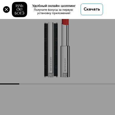
Удобный онлайн-шоппинг
Скачать
Получите бонусы за первую 
установку приложения!
Le Rouge Interdit Satin Сияющая помада для губ
Описание
Характеристики