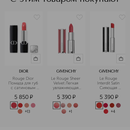
DIOR
GIVENCHY
GIVENCHY
Rouge Dior 
Le Rouge Sheer 
Le Rouge 
Помада для губ 
Velvet Легкая 
Interdit Satin 
с сатиновым 
увлажняющая 
Сияющая 
финишем
губная помада 
помада для губ
5 850
¤
5 390
¤
5 390
¤
с мягким 
матовым 
финишем
+
13
+
1
+
4
<p class="MsoNormal"><span style="font-size: 12.0pt; line