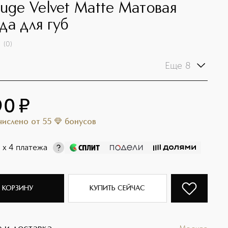
ouge Velvet Matte Матовая
да для губ
(
0
)
Еще 8
90
¤
ачислено
от
55
бонусов
¤
х 4 платежа
 КОРЗИНУ
КУПИТЬ СЕЙЧАС