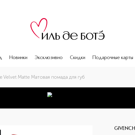
д
Новинки
Эксклюзивно
Скидки
Подарочные карты
e Velvet Matte Матовая помада для губ
GIVENC