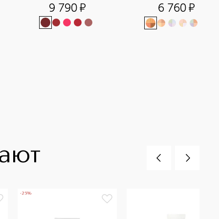
лица
9 790
¤
6 760
¤
+
1
пают
-25%