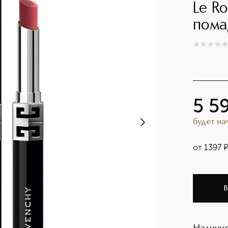
Le R
пома
0
из
5
0
5 5
будет н
от
1397
В