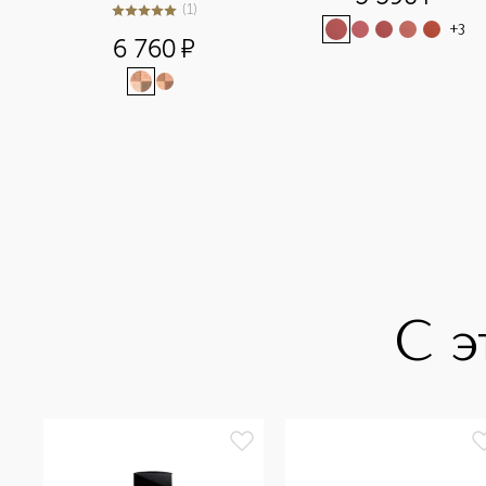
(
1
)
5
из
5
1
+
3
6 760
¤
С э