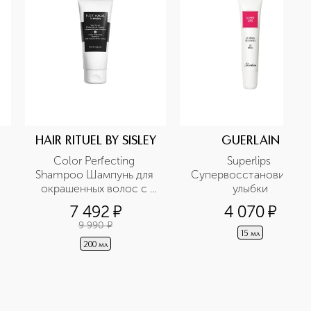
HAIR RITUEL BY SISLEY
GUERLAIN
Color Perfecting 
Superlips 
Shampoo Шампунь для 
Супервосстановитель 
окрашенных волос с 
улыбки
экстрактом гибискуса
7 492
¤
4 070
¤
9 990
¤
15 мл
200 мл