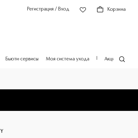
Регистрация / Вход
Корзина
Бьюти-сервисы
Моя система ухода
Акции
Театр
HY