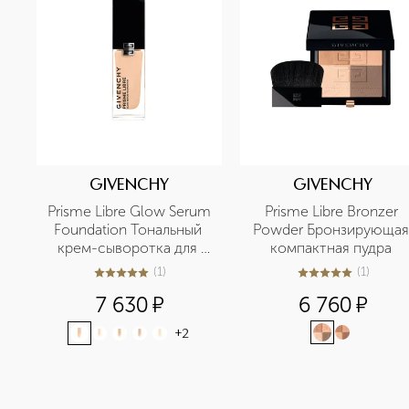
GIVENCHY
GIVENCHY
Prisme Libre Glow Serum 
Prisme Libre Bronzer 
Foundation Тональный 
Powder Бронзирующая 
крем-сыворотка для 
компактная пудра 
сияния и совершенства 
(
1
)
(
1
)
5
из
5
1
5
из
5
1
кожи лица  
7 630
¤
6 760
¤
+
2