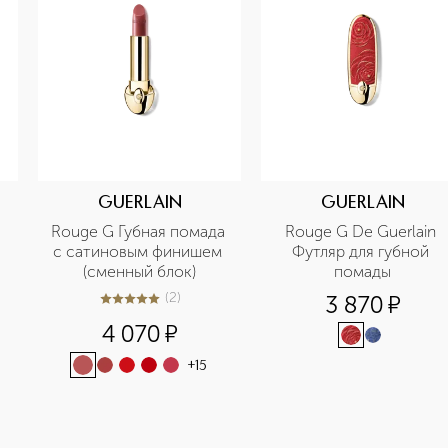
GUERLAIN
GUERLAIN
Rouge G Губная помада 
Rouge G De Guerlain 
с сатиновым финишем 
Футляр для губной 
(сменный блок)
помады
(
2
)
3 870
¤
5
из
5
2
4 070
¤
+
15