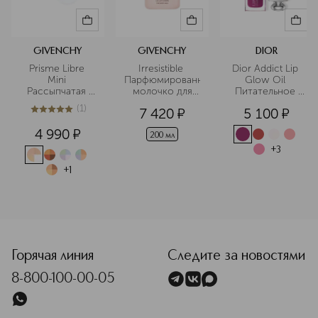
GIVENCHY
GIVENCHY
DIOR
Prisme Libre 
Irresistible 
Dior Addict Lip 
Mini 
Парфюмированное
Glow Oil 
Рассыпчатая 
 молочко для 
Питательное 
пудра для лица 
тела
масло для губ
(
1
)
7 420
¤
5 100
¤
в мини-
5
из
5
1
формате
4 990
¤
200 мл
+
3
+
1
<p class="MsoNormal"><span style="font-size: 12.0pt; line
Горячая линия
Следите за новостями
8-800-100-00-05