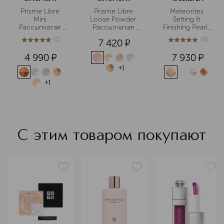
Prisme Libre 
Prisme Libre 
Meteorites 
Mini 
Loose Powder 
Setting & 
Рассыпчатая 
Рассыпчатая 
Finishing Pearls 
пудра для лица 
пудра для лица
of Powder 
(
1
)
(
6
)
7 420
¤
в мини-
Пудра для лица 
5
из
5
1
5
из
5
6
формате
в шариках
4 990
¤
7 930
¤
+
1
+
1
С этим товаром покупают