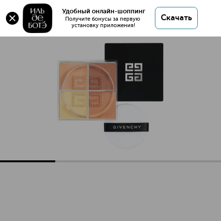
Удобный онлайн-шоппинг
Скачать
Получите бонусы за первую 
установку приложения!
Prisme Libre Mini Рассыпчатая пудра для лица в мини-фор
Описание
Характеристики