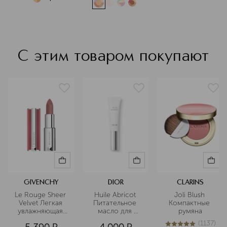
С этим товаром покупают
GIVENCHY
DIOR
CLARINS
Le Rouge Sheer 
Huile Abricot 
Joli Blush 
Velvet Легкая 
Питательное 
Компактные 
увлажняющая 
масло для 
румяна
губная помада 
ногтей и 
(
1137
)